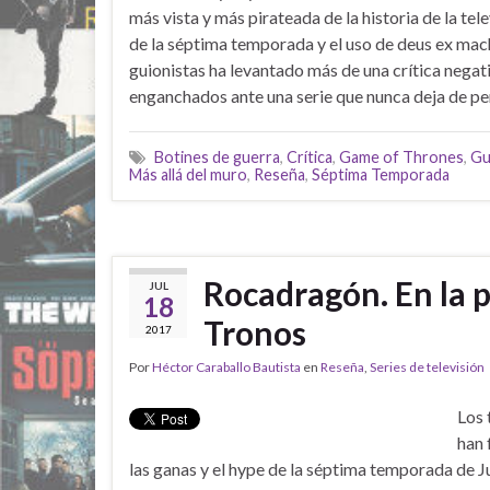
más vista y más pirateada de la historia de la tel
de la séptima temporada y el uso de deus ex mach
guionistas ha levantado más de una crítica negat
enganchados ante una serie que nunca deja de per
Botines de guerra
,
Crítica
,
Game of Thrones
,
Gu
Más allá del muro
,
Reseña
,
Séptima Temporada
Rocadragón. En la 
JUL
18
Tronos
2017
Por
Héctor Caraballo Bautista
en
Reseña
,
Series de televisión
Los 
han 
las ganas y el hype de la séptima temporada de J