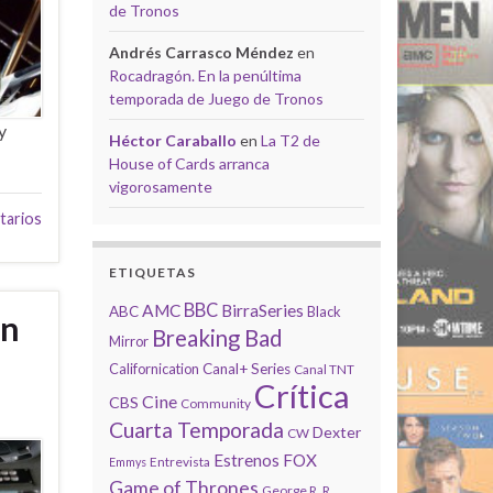
de Tronos
Andrés Carrasco Méndez
en
Rocadragón. En la penúltima
temporada de Juego de Tronos
y
Héctor Caraballo
en
La T2 de
House of Cards arranca
vigorosamente
tarios
ETIQUETAS
BBC
AMC
BirraSeries
ABC
Black
on
Breaking Bad
Mirror
Californication
Canal+ Series
Canal TNT
Crítica
Cine
CBS
Community
Cuarta Temporada
Dexter
CW
Estrenos
FOX
Entrevista
Emmys
Game of Thrones
George R. R.