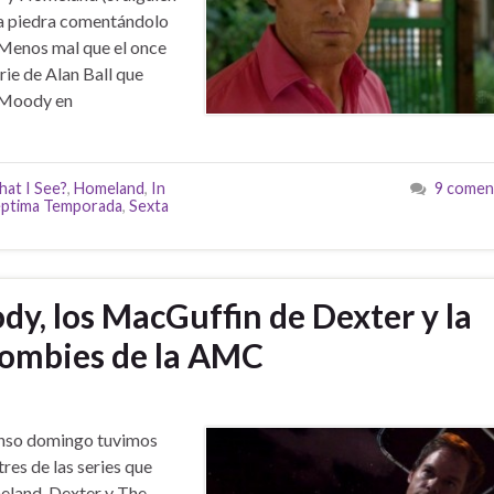
ra piedra comentándolo
 Menos mal que el once
rie de Alan Ball que
 Moody en
at I See?
,
Homeland
,
In
9 comen
ptima Temporada
,
Sexta
ody, los MacGuffin de Dexter y la
zombies de la AMC
enso domingo tuvimos
tres de las series que
meland, Dexter y The