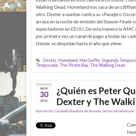
Walking Dead. Homeland nos saca de un cliffha
otro. Dexter a vueltas contra su «Pasajero Oscu
arrasa en la noche de emisión del Season Finale c
espectadores en EEUU. De esta manera la AMC m
por primera vez un canal de pago a todas las ca
Dexter se despidan hasta el año que viene.
Dexter
,
Homeland
,
MacGuffin
,
Segunda Tempor
Temporada
,
The Pirate Bay
,
The Walking Dead
¿Quién es Peter Q
NOV
30
Dexter y The Walk
2012
Por
Héctor Caraballo Bautista
en
Reseña
,
Series de televisión
Como
Hom