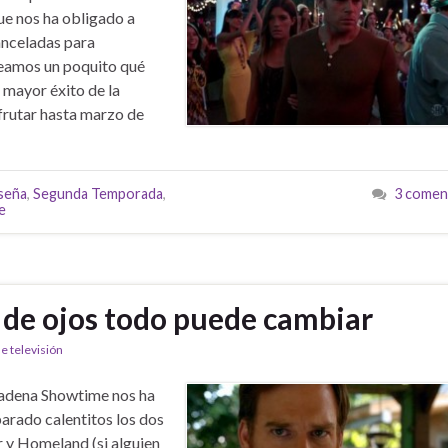
ue nos ha obligado a
anceladas para
Veamos un poquito qué
 mayor éxito de la
frutar hasta marzo de
seña
,
Segunda Temporada
,
3 comen
e
r de ojos todo puede cambiar
e televisión
adena Showtime nos ha
arado calentitos los dos
r y Homeland (si alguien