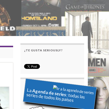
¿TE GUSTA SERIOUSLY?
La
Agenda de series
series de todos los países
: todas las