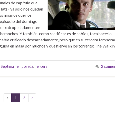
inales de capítulo que
 Hats» ya sólo nos quedan
Los mismos que nos
, episodio del domingo
 por «atropelladamente»
ochemoche». Y también, como rectificar es de sabios, toca hacerlo
 había criticado descarnadamente, pero que en su tercera tempora
eguida en masa por muchos y que hierve en los torrents: The Walki
,
Séptima Temporada
,
Tercera
2 comen
1
2