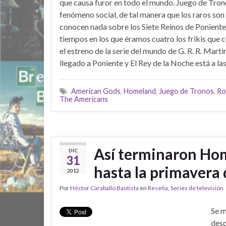
que causa furor en todo el mundo. Juego de Tron
fenómeno social, de tal manera que los raros son
conocen nada sobre los Siete Reinos de Poniente
tiempos en los que éramos cuatro los frikis que 
el estreno de la serie del mundo de G. R. R. Mart
llegado a Poniente y El Rey de la Noche está a las
American Gods
,
Homeland
,
Juego de Tronos
,
Ro
The Americans
Así terminaron Hom
DIC
31
hasta la primavera
2012
Por
Héctor Caraballo Bautista
en
Reseña
,
Series de televisión
Se m
desd