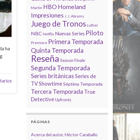
HBO
Homeland
Martin
Impresiones
J. J. Abrams
Juego de Tronos
Luther
Piloto
NBC
Nuevas Series
Netflix
Primera Temporada
Premiere
da ha
Quinta Temporada
ng
Reseña
Season Finale
Segunda Temporada
Series británicas
Series de
tarios
TV
Showtime
Séptima Temporada
Tercera Temporada
True
Detective
Upfronts
PÁGINAS
Acerca del autor, Héctor Caraballo