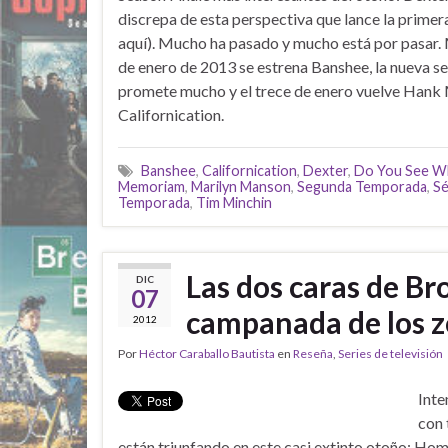
discrepa de esta perspectiva que lance la prime
aquí). Mucho ha pasado y mucho está por pasar.
de enero de 2013 se estrena Banshee, la nueva se
promete mucho y el trece de enero vuelve Hank
Californication.
Banshee
,
Californication
,
Dexter
,
Do You See Wh
Memoriam
,
Marilyn Manson
,
Segunda Temporada
,
Sé
Temporada
,
Tim Minchin
Las dos caras de Br
DIC
07
campanada de los 
2012
Por
Héctor Caraballo Bautista
en
Reseña
,
Series de televisión
Int
con 
están triunfando en este casi extinto otoño: Ho