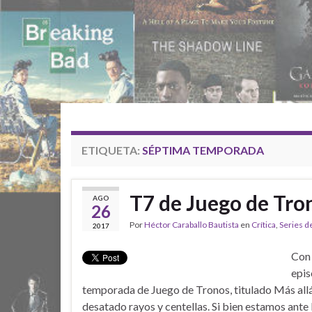
ETIQUETA:
SÉPTIMA TEMPORADA
T7 de Juego de Tron
AGO
26
Por
Héctor Caraballo Bautista
en
Crítica
,
Series d
2017
Con 
epis
temporada de Juego de Tronos, titulado Más allá
desatado rayos y centellas. Si bien estamos ante 