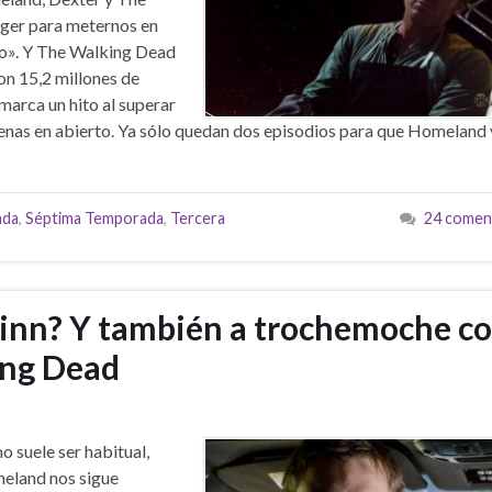
nger para meternos en
ro». Y The Walking Dead
on 15,2 millones de
arca un hito al superar
denas en abierto. Ya sólo quedan dos episodios para que Homeland 
ada
,
Séptima Temporada
,
Tercera
24 comen
uinn? Y también a trochemoche c
ing Dead
 suele ser habitual,
eland nos sigue