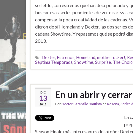
seriéfilo, con estrenos que han decepcionado y q
buscar esas series pendientes de ver o rarezas c
compensar la poca creatividad de las cadenas. 
dieron de sí Homeland y Dexter, las dos series de
cadena Showtime. Y repasemos qué se podrá dis
2013.
Dexter
,
Estrenos
,
Homeland
,
motherfucker!
,
Re
Séptima Temporada
,
Showtime
,
Surprise
,
The Choic
En un abrir y cerra
DIC
13
Por
Héctor Caraballo Bautista
en
Reseña
,
Series d
2012
La c
prep
Season Finale más interesantes del otoño: Dexte