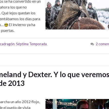
os se ha convertido en un
 ahora los que no
. Qué lejos quedan los
contábamos los días para
in…
El invierno ya ha
 puertas.
cadragón
,
Séptima Temporada
,
2 comen
eland y Dexter. Y lo que veremo
 de 2013
archa un año 2012 flojo,
e el punto de vista