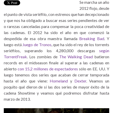
Se marcha un año
2012 flojo, desde
el punto de vista seriéfilo, con estrenos que han decepcionado
y que nos ha obligado a buscar esas series pendientes de ver
o rarezas canceladas para compensar la poca creatividad de
las cadenas. El 2012 ha sido el año en que comenzó la
despedida de esa obra maestra llamada
Breaking Bad
. Y
luego está
Juego de Tronos
, que ha sido el rey de los torrents
seriéfilos, superando los 4,280,000 descargas
según
TorrentFreak
. Los zombies de
The Walking Dead
batieron
records en el midseason finale al superar a las cadenas en
abierto
con 15,2 millones de espectadores
sólo en EE. UU. Y
luego tenemos dos series que acaban de cerrar temporada
hasta el año que viene:
Homeland
y
Dexter
. Veamos un
poquito qué dieron de sí las dos series de mayor éxito de la
cadena Showtime y veamos qué podremos disfrutar hasta
marzo de 2013.