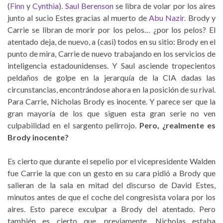
(
Finn
y
Cynthia
).
Saul Berenson
se libra de volar por los aires
junto al sucio Estes gracias al muerto de
Abu Nazir
. Brody y
Carrie se libran de morir por los pelos… ¿por los pelos? El
atentado deja, de nuevo, a (casi) todos en su sitio: Brody en el
punto de mira, Carrie de nuevo trabajando en los servicios de
inteligencia estadounidenses. Y Saul asciende tropecientos
peldaños de golpe en la jerarquía de la CIA dadas las
circunstancias, encontrándose ahora en la posición de su rival.
Para Carrie, Nicholas Brody es inocente. Y parece ser que la
gran mayoría de los que siguen esta gran serie no ven
culpabilidad en el sargento pelirrojo.
Pero, ¿realmente es
Brody inocente?
Es cierto que durante el sepelio por el vicepresidente Walden
fue Carrie la que con un gesto en su cara pidió a Brody que
salieran de la sala en mitad del discurso de David Estes,
minutos antes de que el coche del congresista volara por los
aires. Esto parece exculpar a Brody del atentado. Pero
también es cierto que, previamente, Nicholas estaba