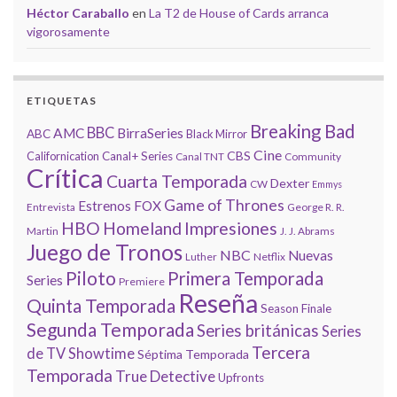
Héctor Caraballo
en
La T2 de House of Cards arranca
vigorosamente
ETIQUETAS
Breaking Bad
BBC
AMC
BirraSeries
ABC
Black Mirror
Cine
CBS
Californication
Canal+ Series
Canal TNT
Community
Crítica
Cuarta Temporada
Dexter
CW
Emmys
Game of Thrones
Estrenos
FOX
Entrevista
George R. R.
HBO
Homeland
Impresiones
Martin
J. J. Abrams
Juego de Tronos
NBC
Nuevas
Luther
Netflix
Piloto
Primera Temporada
Series
Premiere
Reseña
Quinta Temporada
Season Finale
Segunda Temporada
Series británicas
Series
Tercera
de TV
Showtime
Séptima Temporada
Temporada
True Detective
Upfronts