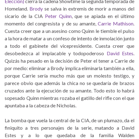
Elección)
cierra la cadena Showtime la segunda temporada de
Homeland.
Brody
se salva in extremis de morir a manos del
sicario de la CIA
Peter Quinn
, que se apiada en el último
momento del congresista y de su amante,
Carrie Mathison
.
Cuesta creer que a un asesino como Quinn le tiemble el pulso
a la hora de matar a un confeso de intento de inmolación junto
a todo el gabinete del vicepresidente. Cuesta creer que
desobedezca al implacable y todopoderoso
David Estes
.
Quizás ha pesado en la decisión de Peter el tener a Carrie de
por medio: eliminar a Brody implica eliminarla también a ella,
porque Carrie sería mucho más que un molesto testigo, y
parece obvio que además la chica no se quedaría de brazos
cruzados ante la ejecución de su amante. Todo esto lo habrá
sopesado Quinn mientras rozaba el gatillo del rifle con el que
apuntaba a la cabeza de Nicholas.
La bomba que vuela la central de la CIA, de un plumazo, da el
finiquito a tres personajes de la serie, matando a David
Estes y a lo que quedaba de la familia Walden