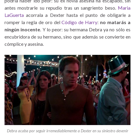
podría haber ido peor: su ex novia asesina ha escapado, sin
antes mostrarle su repudio tras un sangriento beso.
Maria
LaGuerta
acorrala a Dexter hasta el punto de obligarle a
romper la regla de oro del
Código de Harry
:
no matarás a
ningún inocente
. Y lo peor: su hermana Debra ya no sólo es
encubridora de su hermano, sino que además se convierte en
cómplice y asesina.
Debra acaba por seguir irremediablemente a Dexter en su siniestro devenir