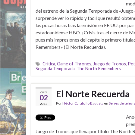
modo
del estreno de la Segunda Temporada de «Juego
sorprende ver lo rápido y fácil que resultó obten
las pocas horas tras la emisión en EE.UU. por par
estadounidense HBO. ¿Crisis tras el cierre de
pues mis impresiones del capítulo primero titul
Remembers» (El Norte Recuerda).
Crítica
,
Game of Thrones
,
Juego de Tronos
,
Pet
Segunda Temporada
,
The North Remembers
El Norte Recuerda
ABR
02
Por
Héctor Caraballo Bautista
en
Series de televi
2012
Anoc
prem
Juego de Tronos que lleva por título The North