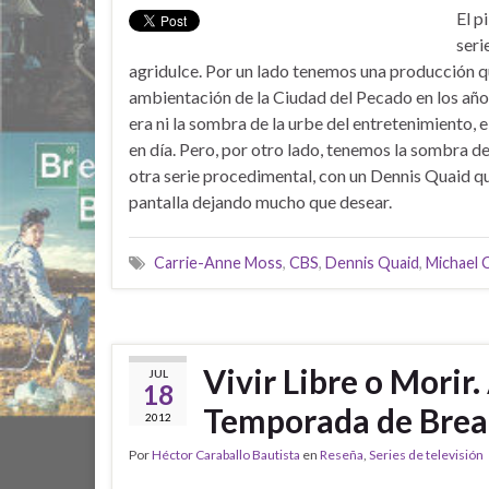
El p
seri
agridulce. Por un lado tenemos una producción q
ambientación de la Ciudad del Pecado en los añ
era ni la sombra de la urbe del entretenimiento, e
en día. Pero, por otro lado, tenemos la sombra de
otra serie procedimental, con un Dennis Quaid q
pantalla dejando mucho que desear.
Carrie-Anne Moss
,
CBS
,
Dennis Quaid
,
Michael C
Vivir Libre o Morir.
JUL
18
Temporada de Brea
2012
Por
Héctor Caraballo Bautista
en
Reseña
,
Series de televisión