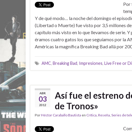
Por 
tem
Y de qué modo… la noche del domingo el episodio
(Libertad o Muerte) fue visto por 3,5 millones d
capítulo más visto en lo que llevamos de serie. Y 
éramos cuatro gatos los que seguíamos por la AM
Américas la magnífica Breaking Bad allá por 2
AMC
,
Breaking Bad
,
Impresiones
,
Live Free or D
Así fue el estreno
ABR
03
de Tronos»
2012
Por
Héctor Caraballo Bautista
en
Crítica
,
Reseña
,
Series de tel
Como