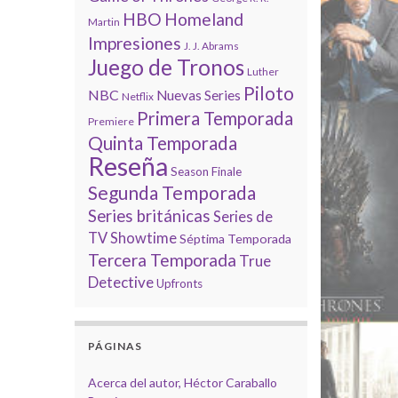
HBO
Homeland
Martin
Impresiones
J. J. Abrams
Juego de Tronos
Luther
Piloto
NBC
Nuevas Series
Netflix
Primera Temporada
Premiere
Quinta Temporada
Reseña
Season Finale
Segunda Temporada
Series británicas
Series de
TV
Showtime
Séptima Temporada
Tercera Temporada
True
Detective
Upfronts
PÁGINAS
Acerca del autor, Héctor Caraballo