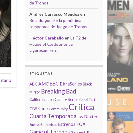
de Tronos
Andrés Carrasco Méndez
en
Rocadragón. En la penúltima
temporada de Juego de Tronos
Héctor Caraballo
en
La T2 de
House of Cards arranca
vigorosamente
ETIQUETAS
ntario
BBC
AMC
BirraSeries
ABC
Black
Breaking Bad
Mirror
Californication
Canal+ Series
Canal TNT
Crítica
Cine
CBS
Community
Cuarta Temporada
Dexter
CW
Estrenos
FOX
Entrevista
Emmys
Game of Thrones
George R. R.