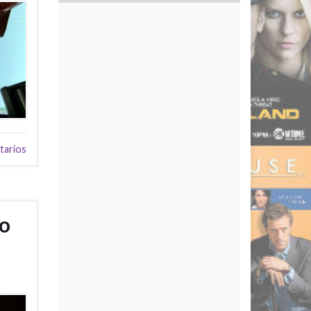
tarios
go