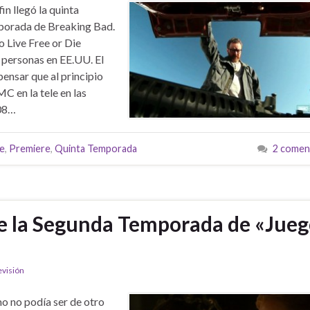
fin llegó la quinta
porada de Breaking Bad.
 Live Free or Die
e personas en EE.UU. El
pensar que al principio
C en la tele en las
008…
ie
,
Premiere
,
Quinta Temporada
2 comen
 de la Segunda Temporada de «Jue
evisión
 no podía ser de otro