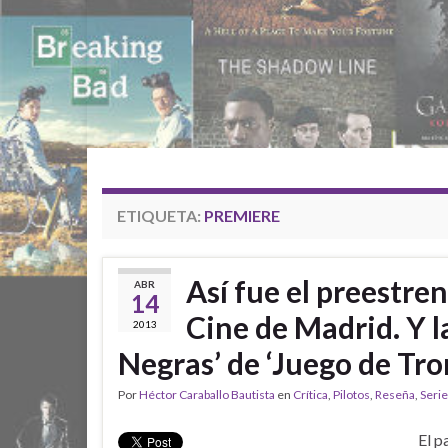
ETIQUETA:
PREMIERE
Así fue el preestre
ABR
14
Cine de Madrid. Y l
2013
Negras’ de ‘Juego de Tro
Por
Héctor Caraballo Bautista
en
Crítica
,
Pilotos
,
Reseña
,
Serie
El p