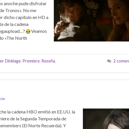
 anoche pude disfrutar
 de Tronos». No me
er dicho capítulo en HD a
te de la cadena
 Megaupload…?
Veamos
ado «The North
er Dinklage
,
Premiere
,
Reseña
,
2 comen
sión
he la cadena HBO emitió en EE.UU. la
iere de la Segunda Temporada de
 Remembers (El Norte Recuerda). Y