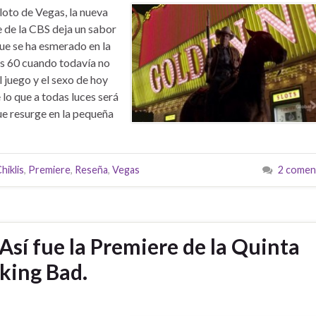
iloto de Vegas, la nueva
e de la CBS deja un sabor
ue se ha esmerado en la
os 60 cuando todavía no
l juego y el sexo de hoy
 lo que a todas luces será
ue resurge en la pequeña
hiklis
,
Premiere
,
Reseña
,
Vegas
2 comen
 Así fue la Premiere de la Quinta
king Bad.