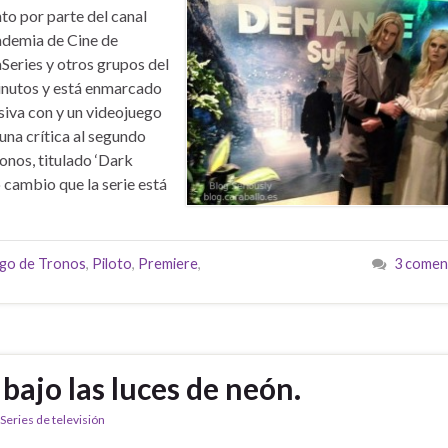
to por parte del canal
cademia de Cine de
Series y otros grupos del
minutos y está enmarcado
siva con y un videojuego
na crítica al segundo
onos, titulado ‘Dark
cambio que la serie está
go de Tronos
,
Piloto
,
Premiere
,
3 comen
bajo las luces de neón.
Series de televisión