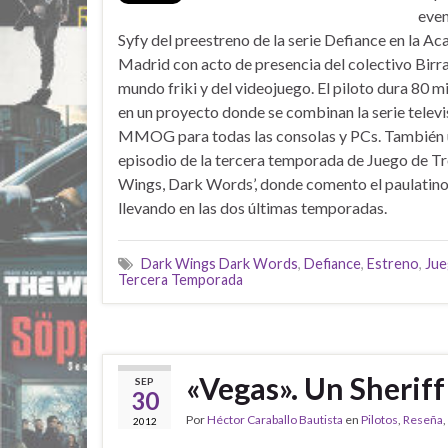
even
Syfy del preestreno de la serie Defiance en la A
Madrid con acto de presencia del colectivo Birra
mundo friki y del videojuego. El piloto dura 80 
en un proyecto donde se combinan la serie televi
MMOG para todas las consolas y PCs. También u
episodio de la tercera temporada de Juego de Tr
Wings, Dark Words’, donde comento el paulatino 
llevando en las dos últimas temporadas.
Dark Wings Dark Words
,
Defiance
,
Estreno
,
Jue
Tercera Temporada
«Vegas». Un Sheriff 
SEP
30
Por
Héctor Caraballo Bautista
en
Pilotos
,
Reseña
,
2012