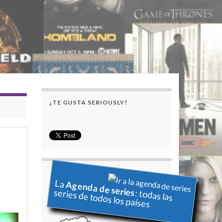
¿TE GUSTA SERIOUSLY?
La
Agenda de series
series de todos los países
: todas las