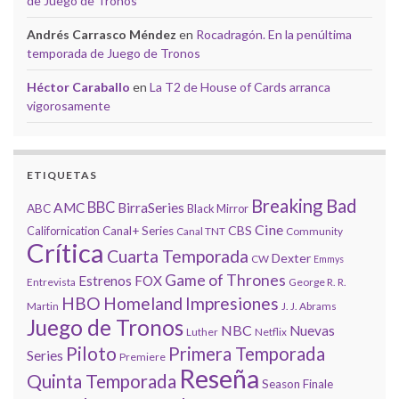
de Juego de Tronos
Andrés Carrasco Méndez
en
Rocadragón. En la penúltima
temporada de Juego de Tronos
Héctor Caraballo
en
La T2 de House of Cards arranca
vigorosamente
ETIQUETAS
Breaking Bad
BBC
AMC
BirraSeries
ABC
Black Mirror
Cine
CBS
Californication
Canal+ Series
Canal TNT
Community
Crítica
Cuarta Temporada
Dexter
CW
Emmys
Game of Thrones
Estrenos
FOX
Entrevista
George R. R.
HBO
Homeland
Impresiones
Martin
J. J. Abrams
Juego de Tronos
NBC
Nuevas
Luther
Netflix
Piloto
Primera Temporada
Series
Premiere
Reseña
Quinta Temporada
Season Finale