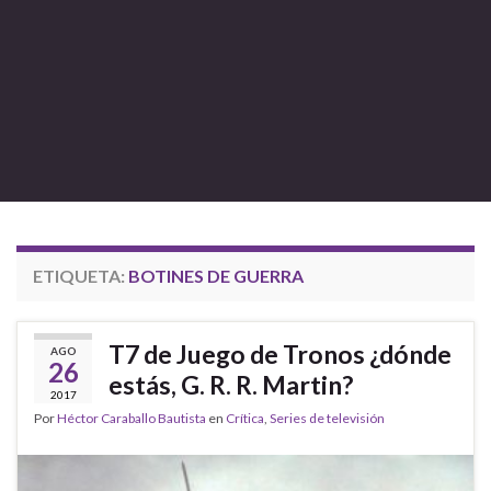
ETIQUETA:
BOTINES DE GUERRA
T7 de Juego de Tronos ¿dónde
AGO
26
estás, G. R. R. Martin?
2017
Por
Héctor Caraballo Bautista
en
Crítica
,
Series de televisión