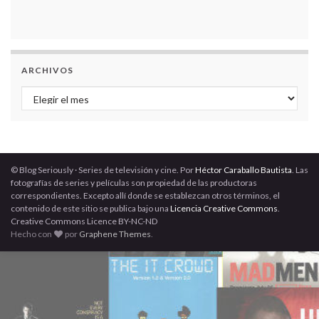
ARCHIVOS
Archivos
© Blog Seriously · Series de televisión y cine. Por
Héctor Caraballo Bautista
. Las
fotografías de series y películas son propiedad de las productoras
correspondientes. Excepto allí donde se establezcan otros términos, el
contenido de este sitio se publica bajo una
Licencia Creative Commons
.
Creative Commons Licence BY-NC-ND
Hecho con
por
Graphene Themes
.