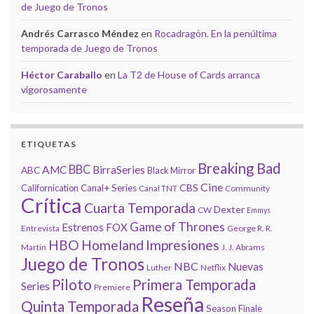
de Juego de Tronos
Andrés Carrasco Méndez
en
Rocadragón. En la penúltima
temporada de Juego de Tronos
Héctor Caraballo
en
La T2 de House of Cards arranca
vigorosamente
ETIQUETAS
Breaking Bad
BBC
AMC
BirraSeries
ABC
Black Mirror
Cine
CBS
Californication
Canal+ Series
Canal TNT
Community
Crítica
Cuarta Temporada
Dexter
CW
Emmys
Game of Thrones
Estrenos
FOX
Entrevista
George R. R.
HBO
Homeland
Impresiones
Martin
J. J. Abrams
Juego de Tronos
NBC
Nuevas
Luther
Netflix
Piloto
Primera Temporada
Series
Premiere
Reseña
Quinta Temporada
Season Finale