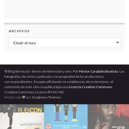
ARCHIVOS
Archivos
© Blog Seriously · Series de televisión y cine. Por
Héctor Caraballo Bautista
. Las
fotografías de series y películas son propiedad de las productoras
correspondientes. Excepto allí donde se establezcan otros términos, el
contenido de este sitio se publica bajo una
Licencia Creative Commons
.
Creative Commons Licence BY-NC-ND
Hecho con
por
Graphene Themes
.