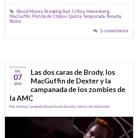
Blood Money
,
Breaking Bad
,
Crítica
,
Heisenberg
,
MacGuffin
,
Pistola de Chéjov
,
Quinta Temporada
,
Reseña
,
Ricina
5 comentarios
Las dos caras de Brody, los
DIC
07
MacGuffin de Dexter y la
2012
campanada de los zombies de
la AMC
Por
Héctor Caraballo Bautista
en
Reseña
,
Series de televisión