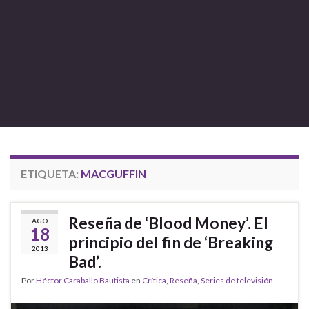
ETIQUETA:
MACGUFFIN
Reseña de ‘Blood Money’. El
AGO
18
principio del fin de ‘Breaking
2013
Bad’.
Por
Héctor Caraballo Bautista
en
Crítica
,
Reseña
,
Series de televisión