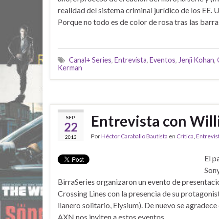
realidad del sistema criminal jurídico de los EE. 
Porque no todo es de color de rosa tras las barras 
Canal+ Series
,
Entrevista
,
Eventos
,
Jenji Kohan
,
Kerman
Entrevista con Will
SEP
22
Por
Héctor Caraballo Bautista
en
Crítica
,
Entrevis
2013
El p
Sony
BirraSeries organizaron un evento de presentació
Crossing Lines con la presencia de su protagonis
llanero solitario, Elysium). De nuevo se agradec
AXN nos inviten a estos eventos.