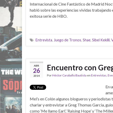
Internacional de Cine Fantástico de Madrid Noct
habló sobre las experiencias vividas trabajando 
exitosa serie de HBO.
Entrevista
,
Juego de Tronos
,
Shae
,
Sibel Kekilli
,
V
Encuentro con Greg 
ABR
26
Por
Héctor Caraballo Bautista
en
Entrevistas
,
Eve
2014
En u
ame
Mel’s en Colón algunos blogueros y periodistas t
charlar y entrevistar a Greg Thomas Garcia, guio
como ‘Me llamo Earl’, ‘Raising Hope’ y ‘The Mille