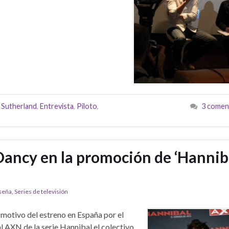
 Sutherland
,
Entrevista
,
Piloto
,
3 comen
Dancy en la promoción de ‘Hannib
seña
,
Series de televisión
motivo del estreno en España por el
l AXN de la serie Hannibal el colectivo