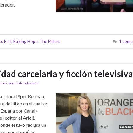
erador.
s Earl
,
Raising Hope
,
The Millers
1 come
dad carcelaria y ficción televisiva
ntos
,
Series de televisión
scritora Piper Kerman,
ra del libro en el cual se
n España por Canal+
(editorial Ariel).
donde estuvo reclusa un
más importante) la