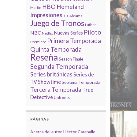
HBO
Homeland
Martin
Impresiones
J. J. Abrams
Juego de Tronos
Luther
Piloto
NBC
Nuevas Series
Netflix
Primera Temporada
Premiere
Quinta Temporada
Reseña
Season Finale
Segunda Temporada
Series británicas
Series de
TV
Showtime
Séptima Temporada
Tercera Temporada
True
Detective
Upfronts
PÁGINAS
Acerca del autor, Héctor Caraballo