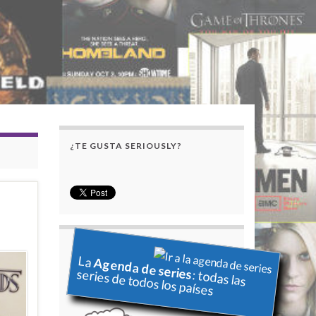
¿TE GUSTA SERIOUSLY?
La
Agenda de series
series de todos los países
: todas las