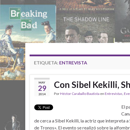
ETIQUETA:
ENTREVISTA
Con Sibel Kekilli, 
MAY
29
Por
Héctor Caraballo Bautista
en
Entrevistas
,
Eve
2014
El p
Cana
de cerca a Sibel Kekilli, la actriz que interpreta a
de Tronos». El evento se realizó sobre la alfombr