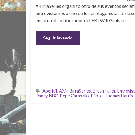
#BirraSeries organizó otro de sus eventos seriéfil
entrevistamos a uno de los protagonistas de la s
encarna al colaborador del FBI Will Graham.
Seguir leyendo
Apéritif
,
AXN
,
BirraSeries
,
Bryan Fuller
,
Entrevis
Dancy
,
NBC
,
Pepe Caraballo
,
Piloto
,
Thomas Harris
,