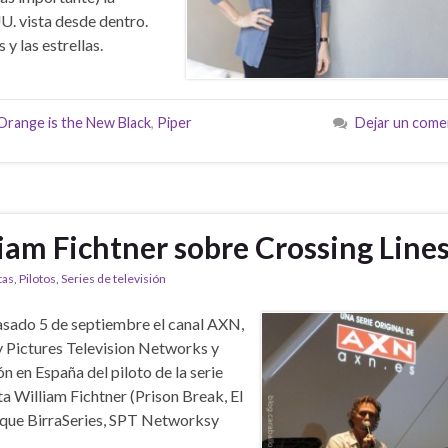
UU. vista desde dentro.
y las estrellas.
Orange is the New Black
,
Piper
Dejar un come
iam Fichtner sobre Crossing Lines
tas
,
Pilotos
,
Series de televisión
asado 5 de septiembre el canal AXN,
 Pictures Television Networks y
n en España del piloto de la serie
ta William Fichtner (Prison Break, El
e que BirraSeries, SPT Networksy