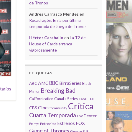
de Tronos
Andrés Carrasco Méndez
en
Rocadragón. En la penúltima
temporada de Juego de Tronos
Héctor Caraballo
en
La T2 de
House of Cards arranca
vigorosamente
ETIQUETAS
BBC
AMC
BirraSeries
ABC
Black
tarios
Breaking Bad
Mirror
Californication
Canal+ Series
Canal TNT
Crítica
Cine
CBS
Community
Cuarta Temporada
Dexter
CW
Estrenos
FOX
Entrevista
Emmys
Game of Thrones
George R. R.