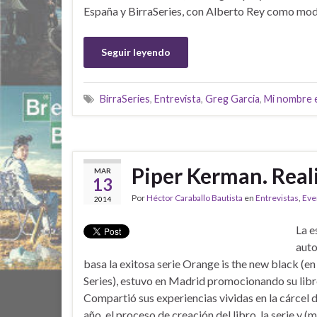
España y BirraSeries, con Alberto Rey como mod
Seguir leyendo
BirraSeries
,
Entrevista
,
Greg Garcia
,
Mi nombre e
Piper Kerman. Reali
MAR
13
Por
Héctor Caraballo Bautista
en
Entrevistas
,
Eve
2014
La e
auto
basa la exitosa serie Orange is the new black (e
Series), estuvo en Madrid promocionando su libro 
Compartió sus experiencias vividas en la cárcel 
año, el proceso de creación del libro, la serie y (