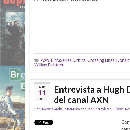
AXN
,
BirraSeries
,
Crítica
,
Crossing Lines
,
Donald
William Fichtner
Entrevista a Hugh 
ABR
11
del canal AXN
2013
Por
Héctor Caraballo Bautista
en
Cine
,
Entrevistas
,
Pilotos
,
Re
Con 
cana