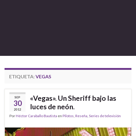
ETIQUETA:
VEGAS
«Vegas». Un Sheriff bajo las
SEP
30
luces de neón.
2012
Por
Héctor Caraballo Bautista
en
Pilotos
,
Reseña
,
Series de televisión