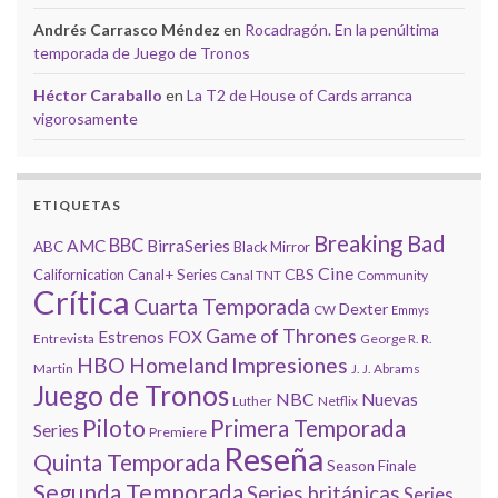
Andrés Carrasco Méndez
en
Rocadragón. En la penúltima
temporada de Juego de Tronos
Héctor Caraballo
en
La T2 de House of Cards arranca
vigorosamente
ETIQUETAS
Breaking Bad
BBC
AMC
BirraSeries
ABC
Black Mirror
Cine
CBS
Californication
Canal+ Series
Canal TNT
Community
Crítica
Cuarta Temporada
Dexter
CW
Emmys
Game of Thrones
Estrenos
FOX
Entrevista
George R. R.
HBO
Homeland
Impresiones
Martin
J. J. Abrams
Juego de Tronos
NBC
Nuevas
Luther
Netflix
Piloto
Primera Temporada
Series
Premiere
Reseña
Quinta Temporada
Season Finale
Segunda Temporada
Series británicas
Series