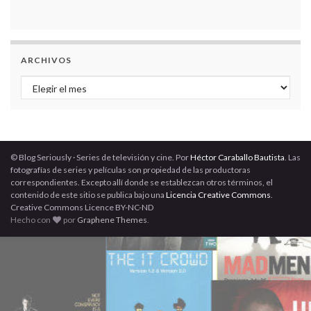
ARCHIVOS
Archivos
© Blog Seriously · Series de televisión y cine. Por
Héctor Caraballo Bautista
. Las
fotografías de series y películas son propiedad de las productoras
correspondientes. Excepto allí donde se establezcan otros términos, el
contenido de este sitio se publica bajo una
Licencia Creative Commons
.
Creative Commons Licence BY-NC-ND
Hecho con
por
Graphene Themes
.