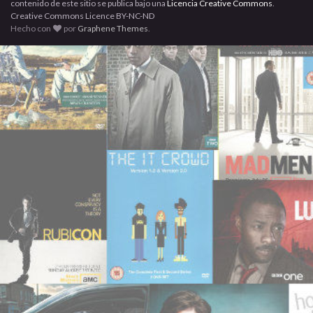
contenido de este sitio se publica bajo una
Licencia Creative Commons
.
Creative Commons Licence BY-NC-ND
Hecho con
por
Graphene Themes
.