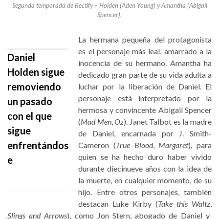
Segunda temporada de Rectify – Holden (Aden Young) y Amantha (Abigail
Spencer).
La hermana pequeña del protagonista
es el personaje más leal, amarrado a la
Daniel
inocencia de su hermano. Amantha ha
Holden sigue
dedicado gran parte de su vida adulta a
removiendo
luchar por la liberación de Daniel. El
personaje está interpretado por la
un pasado
hermosa y convincente Abigail Spencer
con el que
(
Mad Men
,
Oz
). Janet Talbot es la madre
sigue
de Daniel, encarnada por J. Smith-
enfrentándos
Cameron (
True Blood
,
Margaret
), para
quien se ha hecho duro haber vivido
e
durante diecinueve años con la idea de
la muerte, en cualquier momento, de su
hijo. Entre otros personajes, también
destacan Luke Kirby (
Take this Waltz
,
Slings and Arrows
), como Jon Stern, abogado de Daniel y