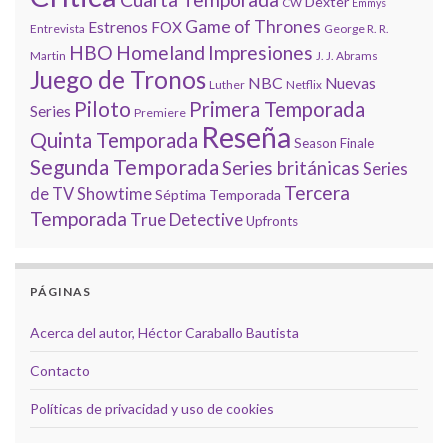
Dexter
CW
Emmys
Game of Thrones
Estrenos
FOX
Entrevista
George R. R.
HBO
Homeland
Impresiones
Martin
J. J. Abrams
Juego de Tronos
NBC
Nuevas
Luther
Netflix
Piloto
Primera Temporada
Series
Premiere
Reseña
Quinta Temporada
Season Finale
Segunda Temporada
Series británicas
Series
Tercera
de TV
Showtime
Séptima Temporada
Temporada
True Detective
Upfronts
PÁGINAS
Acerca del autor, Héctor Caraballo Bautista
Contacto
Políticas de privacidad y uso de cookies