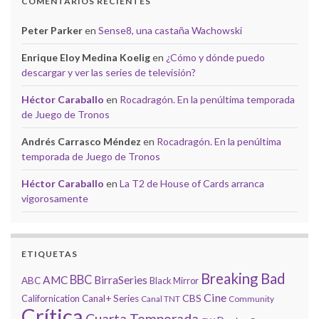
COMENTARIOS RECIENTES
Peter Parker
en
Sense8, una castaña Wachowski
Enrique Eloy Medina Koelig
en
¿Cómo y dónde puedo
descargar y ver las series de televisión?
Héctor Caraballo
en
Rocadragón. En la penúltima temporada
de Juego de Tronos
Andrés Carrasco Méndez
en
Rocadragón. En la penúltima
temporada de Juego de Tronos
Héctor Caraballo
en
La T2 de House of Cards arranca
vigorosamente
ETIQUETAS
Breaking Bad
BBC
AMC
BirraSeries
ABC
Black Mirror
Cine
CBS
Californication
Canal+ Series
Canal TNT
Community
Crítica
Cuarta Temporada