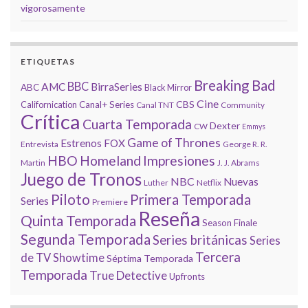
vigorosamente
ETIQUETAS
Breaking Bad
BBC
AMC
BirraSeries
ABC
Black Mirror
Cine
CBS
Californication
Canal+ Series
Canal TNT
Community
Crítica
Cuarta Temporada
Dexter
CW
Emmys
Game of Thrones
Estrenos
FOX
Entrevista
George R. R.
HBO
Homeland
Impresiones
Martin
J. J. Abrams
Juego de Tronos
NBC
Nuevas
Luther
Netflix
Piloto
Primera Temporada
Series
Premiere
Reseña
Quinta Temporada
Season Finale
Segunda Temporada
Series británicas
Series
Tercera
de TV
Showtime
Séptima Temporada
Temporada
True Detective
Upfronts