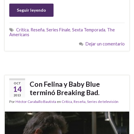
Seguir leyendo
Crítica
,
Reseña
,
Series Finale
,
Sexta Temporada
,
The
Americans
Dejar un comentario
Con Felina y Baby Blue
OCT
14
terminó Breaking Bad.
2013
Por
Héctor Caraballo Bautista
en
Crítica
,
Reseña
,
Series de televisión