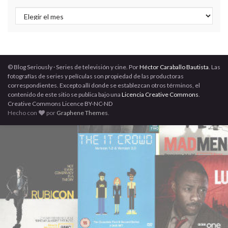
Archivos
© Blog Seriously · Series de televisión y cine. Por
Héctor Caraballo Bautista
. Las
fotografías de series y películas son propiedad de las productoras
correspondientes. Excepto allí donde se establezcan otros términos, el
contenido de este sitio se publica bajo una
Licencia Creative Commons
.
Creative Commons Licence BY-NC-ND
Hecho con
por
Graphene Themes
.