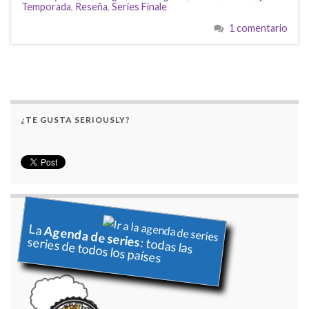
Temporada
,
Reseña
,
Series Finale
1 comentario
¿TE GUSTA SERIOUSLY?
La
Agenda de series
series de todos los países
: todas las