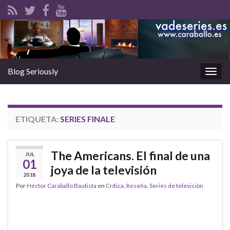
Blog Seriously
Alter
la
nave
ETIQUETA:
SERIES FINALE
The Americans. El final de una
JUL
01
joya de la televisión
2018
Por
Héctor Caraballo Bautista
en
Crítica
,
Reseña
,
Series de televisión