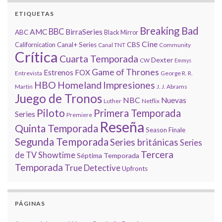
ETIQUETAS
Breaking Bad
BBC
AMC
BirraSeries
ABC
Black Mirror
Cine
CBS
Californication
Canal+ Series
Canal TNT
Community
Crítica
Cuarta Temporada
Dexter
CW
Emmys
Game of Thrones
Estrenos
FOX
Entrevista
George R. R.
HBO
Homeland
Impresiones
Martin
J. J. Abrams
Juego de Tronos
NBC
Nuevas
Luther
Netflix
Piloto
Primera Temporada
Series
Premiere
Reseña
Quinta Temporada
Season Finale
Segunda Temporada
Series británicas
Series
Tercera
de TV
Showtime
Séptima Temporada
Temporada
True Detective
Upfronts
PÁGINAS