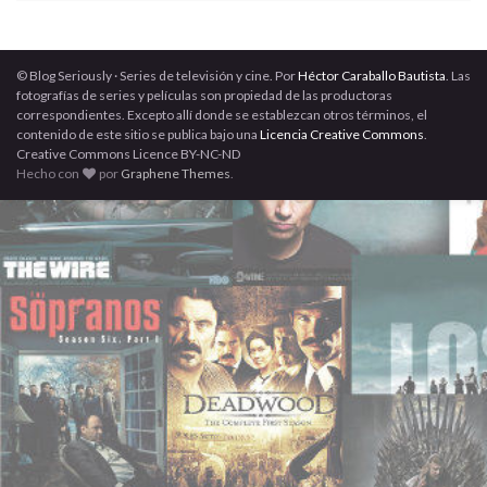
© Blog Seriously · Series de televisión y cine. Por
Héctor Caraballo Bautista
. Las
fotografías de series y películas son propiedad de las productoras
correspondientes. Excepto allí donde se establezcan otros términos, el
contenido de este sitio se publica bajo una
Licencia Creative Commons
.
Creative Commons Licence BY-NC-ND
Hecho con
por
Graphene Themes
.