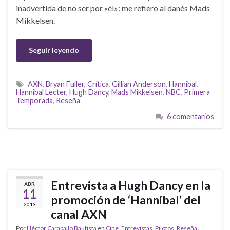
inadvertida de no ser por «él»: me refiero al danés Mads
Mikkelsen.
Seguir leyendo
AXN
,
Bryan Fuller
,
Crítica
,
Gillian Anderson
,
Hannibal
,
Hannibal Lecter
,
Hugh Dancy
,
Mads Mikkelsen
,
NBC
,
Primera
Temporada
,
Reseña
6 comentarios
Entrevista a Hugh Dancy en la
ABR
11
promoción de ‘Hannibal’ del
2013
canal AXN
Por
Héctor Caraballo Bautista
en
Cine
,
Entrevistas
,
Pilotos
,
Reseña
,