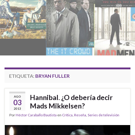
ETIQUETA:
BRYAN FULLER
Hannibal. ¿O debería decir
AGO
03
Mads Mikkelsen?
2013
Por
Héctor Caraballo Bautista
en
Crítica
,
Reseña
,
Series de televisión