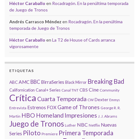
Héctor Caraballo
en
Rocadragón. En la penúltima temporada
de Juego de Tronos
Andrés Carrasco Méndez
en
Rocadragón. En la penúltima
temporada de Juego de Tronos
Héctor Caraballo
en
La T2 de House of Cards arranca
vigorosamente
ETIQUETAS
Breaking Bad
BBC
AMC
BirraSeries
ABC
Black Mirror
Cine
CBS
Californication
Canal+ Series
Canal TNT
Community
Crítica
Cuarta Temporada
Dexter
CW
Emmys
Game of Thrones
Estrenos
FOX
Entrevista
George R. R.
HBO
Homeland
Impresiones
Martin
J. J. Abrams
Juego de Tronos
NBC
Nuevas
Luther
Netflix
Piloto
Primera Temporada
Series
Premiere