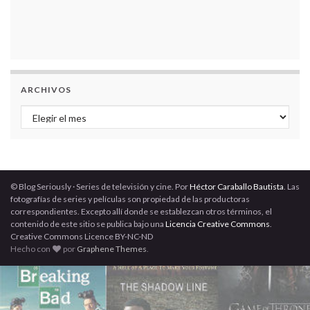
ARCHIVOS
Archivos
© Blog Seriously · Series de televisión y cine. Por
Héctor Caraballo Bautista
. Las
fotografías de series y películas son propiedad de las productoras
correspondientes. Excepto allí donde se establezcan otros términos, el
contenido de este sitio se publica bajo una
Licencia Creative Commons
.
Creative Commons Licence BY-NC-ND
Hecho con
por
Graphene Themes
.