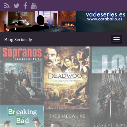
Blog Seriously
Alter
la
nave