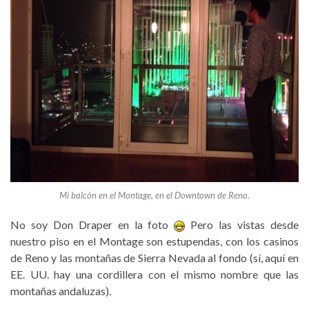
Mi balcón en el Montage, en el Downtown de Reno.
No soy Don Draper en la foto
Pero las vistas desde
nuestro piso en el Montage son estupendas, con los casinos
de Reno y las montañas de Sierra Nevada al fondo (sí, aquí en
EE. UU. hay
una cordillera con el mismo nombre que las
montañas andaluzas).