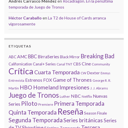
Andrés Carrasco Méndez
en
Rocadragón. En la penúltima
temporada de Juego de Tronos
Héctor Caraballo
en
La T2 de House of Cards arranca
vigorosamente
ETIQUETAS
Breaking Bad
BBC
AMC
BirraSeries
ABC
Black Mirror
Cine
CBS
Californication
Canal+ Series
Canal TNT
Community
Crítica
Cuarta Temporada
Dexter
CW
Emmys
Game of Thrones
Estrenos
FOX
Entrevista
George R. R.
HBO
Homeland
Impresiones
Martin
J. J. Abrams
Juego de Tronos
NBC
Nuevas
Luther
Netflix
Piloto
Primera Temporada
Series
Premiere
Reseña
Quinta Temporada
Season Finale
Segunda Temporada
Series británicas
Series
Tercera
de TV
Showtime
Séptima Temporada