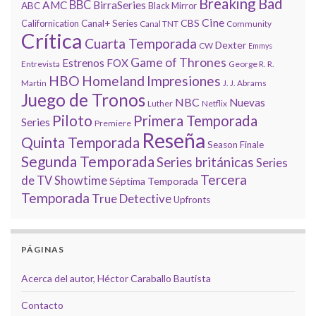
Breaking Bad
BBC
AMC
BirraSeries
ABC
Black Mirror
Cine
CBS
Californication
Canal+ Series
Canal TNT
Community
Crítica
Cuarta Temporada
Dexter
CW
Emmys
Game of Thrones
Estrenos
FOX
Entrevista
George R. R.
HBO
Homeland
Impresiones
Martin
J. J. Abrams
Juego de Tronos
NBC
Nuevas
Luther
Netflix
Piloto
Primera Temporada
Series
Premiere
Reseña
Quinta Temporada
Season Finale
Segunda Temporada
Series británicas
Series
Tercera
de TV
Showtime
Séptima Temporada
Temporada
True Detective
Upfronts
PÁGINAS
Acerca del autor, Héctor Caraballo Bautista
Contacto