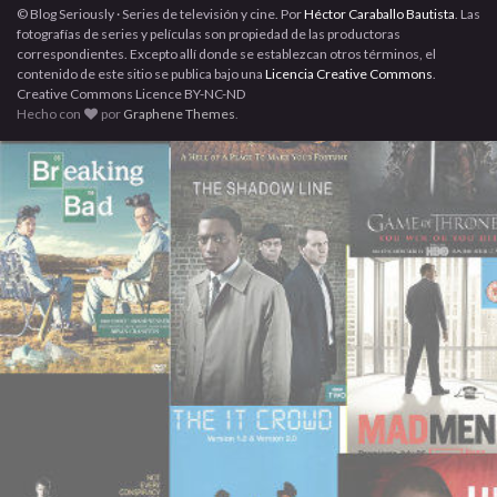
© Blog Seriously · Series de televisión y cine. Por
Héctor Caraballo Bautista
. Las
fotografías de series y películas son propiedad de las productoras
correspondientes. Excepto allí donde se establezcan otros términos, el
contenido de este sitio se publica bajo una
Licencia Creative Commons
.
Creative Commons Licence BY-NC-ND
Hecho con
por
Graphene Themes
.