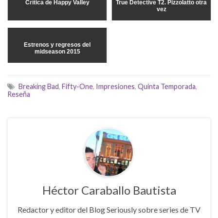
Crítica de Happy Valley
True Detective T2. Pizzolatto otra
vez
Estrenos y regresos del
midseason 2015
Breaking Bad
,
Fifty-One
,
Impresiones
,
Quinta Temporada
,
Reseña
Héctor Caraballo Bautista
Redactor y editor del Blog Seriously sobre series de TV