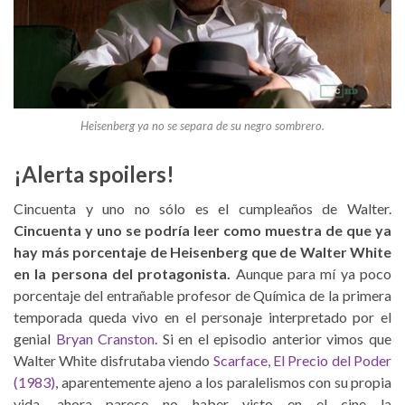
Heisenberg ya no se separa de su negro sombrero.
¡Alerta spoilers!
Cincuenta y uno no sólo es el cumpleaños de Walter.
Cincuenta y uno se podría leer como muestra de que ya
hay más porcentaje de Heisenberg que de Walter White
en la persona del protagonista.
Aunque para mí ya poco
porcentaje del entrañable profesor de Química de la primera
temporada queda vivo en el personaje interpretado por el
genial
Bryan Cranston
. Si en el episodio anterior vimos que
Walter White disfrutaba viendo
Scarface, El Precio del Poder
(1983)
, aparentemente ajeno a los paralelismos con su propia
vida, ahora parece no haber visto en el cine la