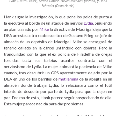
Lydia (Laura Fraser), Steven Gomez (Steven Michael Quezada) y Hank
Schrader (Dean Norris)
Hank sigue la investigación, lo que pone los pelos de punta a
la ejecutiva al borde de un ataque de nervios
Lydia
. Siguiendo
un plan trazado por
Mike
la directiva de Madrigal deja que la
DEA arreste a otro «cabo suelto» de Gustavo Fring: un jefe de
almacén de un depósito de Madrigal. Mike se encargará de
tenerlo callado en la cárcel untándolo con dólares. Pero la
tranquilidad con la que el ex policía de Filadelfia de orejas
torcidas trata sus turbios asuntos contrasta con el
nerviosismo de Lydia. La mujer colmará la paciencia de Mike
cuando, tras descubrir un GPS aparentemente dejado por la
DEA en uno de los barriles de
metilamina
de la abejita en un
almacén donde trabaja Lydia, lo relacionará como el futil
intento de desquite por parte de Lydia para que la dejen en
paz. Encima de esto, Hank parece seguir sospechando de ella.
Esta mujer parece nacida para dar problemas…