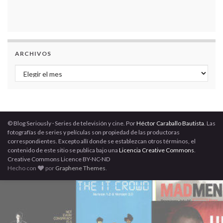
ARCHIVOS
Archivos
© Blog Seriously · Series de televisión y cine. Por
Héctor Caraballo Bautista
. Las
fotografías de series y películas son propiedad de las productoras
correspondientes. Excepto allí donde se establezcan otros términos, el
contenido de este sitio se publica bajo una
Licencia Creative Commons
.
Creative Commons Licence BY-NC-ND
Hecho con
por
Graphene Themes
.