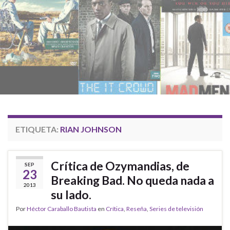
ETIQUETA:
RIAN JOHNSON
Crítica de Ozymandias, de
SEP
23
Breaking Bad. No queda nada a
2013
su lado.
Por
Héctor Caraballo Bautista
en
Crítica
,
Reseña
,
Series de televisión