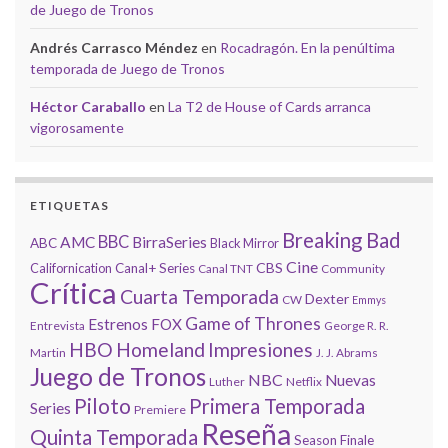
de Juego de Tronos
Andrés Carrasco Méndez
en
Rocadragón. En la penúltima
temporada de Juego de Tronos
Héctor Caraballo
en
La T2 de House of Cards arranca
vigorosamente
ETIQUETAS
Breaking Bad
BBC
AMC
BirraSeries
ABC
Black Mirror
Cine
CBS
Californication
Canal+ Series
Canal TNT
Community
Crítica
Cuarta Temporada
Dexter
CW
Emmys
Game of Thrones
Estrenos
FOX
Entrevista
George R. R.
HBO
Homeland
Impresiones
Martin
J. J. Abrams
Juego de Tronos
NBC
Nuevas
Luther
Netflix
Piloto
Primera Temporada
Series
Premiere
Reseña
Quinta Temporada
Season Finale