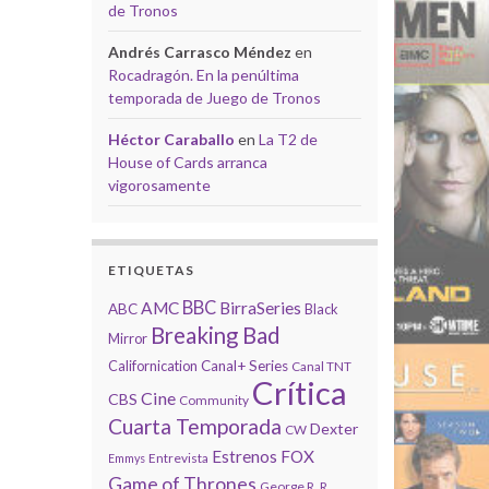
de Tronos
Andrés Carrasco Méndez
en
Rocadragón. En la penúltima
temporada de Juego de Tronos
Héctor Caraballo
en
La T2 de
House of Cards arranca
vigorosamente
ETIQUETAS
BBC
AMC
BirraSeries
ABC
Black
Breaking Bad
Mirror
Californication
Canal+ Series
Canal TNT
Crítica
Cine
CBS
Community
Cuarta Temporada
Dexter
CW
Estrenos
FOX
Entrevista
Emmys
Game of Thrones
George R. R.