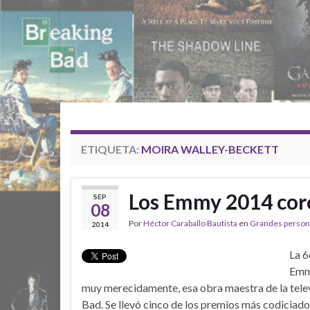
ETIQUETA:
MOIRA WALLEY-BECKETT
Los Emmy 2014 cor
SEP
08
Por
Héctor Caraballo Bautista
en
Grandes persona
2014
La 6
Emm
muy merecidamente, esa obra maestra de la tele
Bad. Se llevó cinco de los premios más codicia