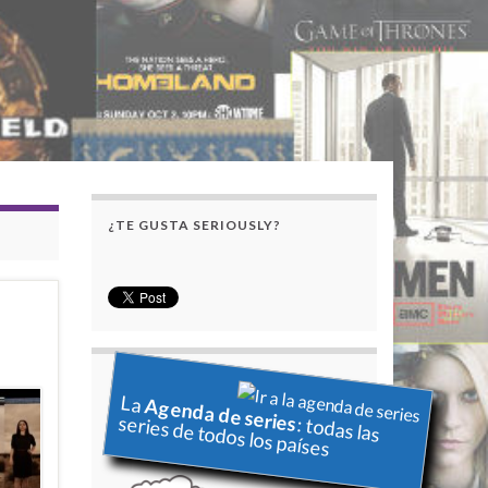
¿TE GUSTA SERIOUSLY?
La
Agenda de series
series de todos los países
: todas las