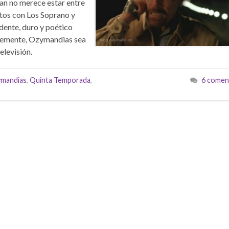
gan no merece estar entre
tos con Los Soprano y
dente, duro y poético
blemente, Ozymandias sea
elevisión.
mandias
,
Quinta Temporada
,
6 comen