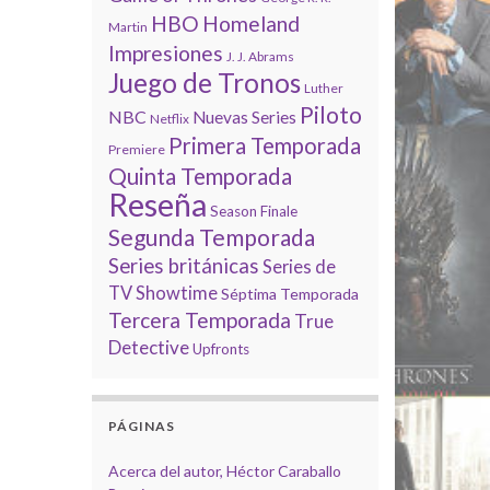
HBO
Homeland
Martin
Impresiones
J. J. Abrams
Juego de Tronos
Luther
Piloto
NBC
Nuevas Series
Netflix
Primera Temporada
Premiere
Quinta Temporada
Reseña
Season Finale
Segunda Temporada
Series británicas
Series de
TV
Showtime
Séptima Temporada
Tercera Temporada
True
Detective
Upfronts
PÁGINAS
Acerca del autor, Héctor Caraballo