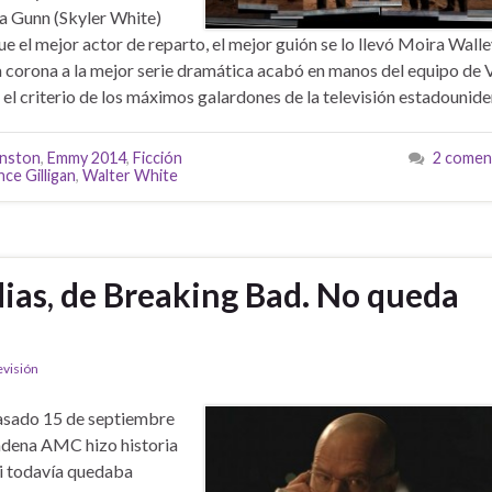
a Gunn (Skyler White)
e el mejor actor de reparto, el mejor guión se lo llevó Moira Walle
 corona a la mejor serie dramática acabó en manos del equipo de 
el criterio de los máximos galardones de la televisión estadounide
anston
,
Emmy 2014
,
Ficción
2 comen
nce Gilligan
,
Walter White
ias, de Breaking Bad. No queda
evisión
asado 15 de septiembre
adena AMC hizo historia
i todavía quedaba