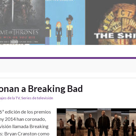
onan a Breaking Bad
jes de la TV
,
Series de televisión
6ª edición de los premios
y 2014 han coronado,
visión llamada Breaking
dos: Bryan Cranston como