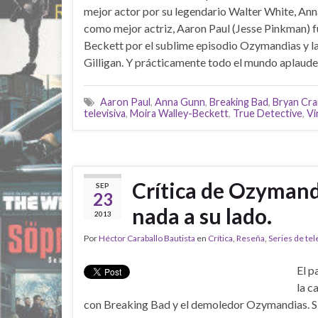
mejor actor por su legendario Walter White, Ann
como mejor actriz, Aaron Paul (Jesse Pinkman) fu
Beckett por el sublime episodio Ozymandias y la
Gilligan. Y prácticamente todo el mundo aplaude 
Aaron Paul
,
Anna Gunn
,
Breaking Bad
,
Bryan Cr
televisiva
,
Moira Walley-Beckett
,
True Detective
,
Vi
Crítica de Ozymand
SEP
23
nada a su lado.
2013
Por
Héctor Caraballo Bautista
en
Crítica
,
Reseña
,
Series de tel
El p
la c
con Breaking Bad y el demoledor Ozymandias. S