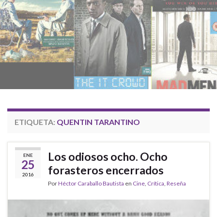
ETIQUETA:
QUENTIN TARANTINO
Los odiosos ocho. Ocho
ENE
25
forasteros encerrados
2016
Por
Héctor Caraballo Bautista
en
Cine
,
Crítica
,
Reseña