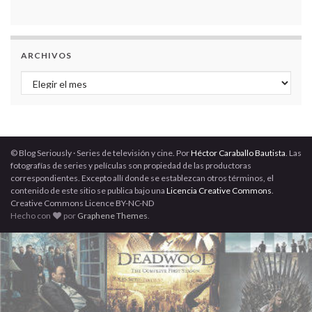
ARCHIVOS
Archivos
© Blog Seriously · Series de televisión y cine. Por
Héctor Caraballo Bautista
. Las
fotografías de series y películas son propiedad de las productoras
correspondientes. Excepto allí donde se establezcan otros términos, el
contenido de este sitio se publica bajo una
Licencia Creative Commons
.
Creative Commons Licence BY-NC-ND
Hecho con
por
Graphene Themes
.