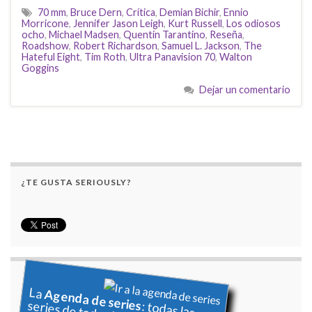
70 mm
,
Bruce Dern
,
Crítica
,
Demian Bichir
,
Ennio
Morricone
,
Jennifer Jason Leigh
,
Kurt Russell
,
Los odiosos
ocho
,
Michael Madsen
,
Quentin Tarantino
,
Reseña
,
Roadshow
,
Robert Richardson
,
Samuel L. Jackson
,
The
Hateful Eight
,
Tim Roth
,
Ultra Panavision 70
,
Walton
Goggins
Dejar un comentario
¿TE GUSTA SERIOUSLY?
La
Agenda de series
: todas las