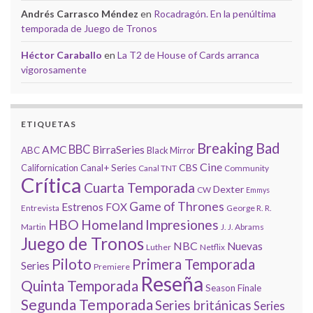
Andrés Carrasco Méndez
en
Rocadragón. En la penúltima
temporada de Juego de Tronos
Héctor Caraballo
en
La T2 de House of Cards arranca
vigorosamente
ETIQUETAS
Breaking Bad
BBC
AMC
BirraSeries
ABC
Black Mirror
Cine
CBS
Californication
Canal+ Series
Canal TNT
Community
Crítica
Cuarta Temporada
Dexter
CW
Emmys
Game of Thrones
Estrenos
FOX
Entrevista
George R. R.
HBO
Homeland
Impresiones
Martin
J. J. Abrams
Juego de Tronos
NBC
Nuevas
Luther
Netflix
Piloto
Primera Temporada
Series
Premiere
Reseña
Quinta Temporada
Season Finale
Segunda Temporada
Series británicas
Series