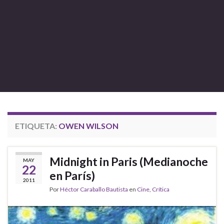
ETIQUETA:
OWEN WILSON
Midnight in Paris (Medianoche
MAY
22
en París)
2011
Por
Héctor Caraballo Bautista
en
Cine
,
Crítica