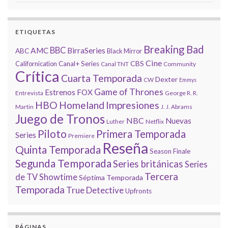
ETIQUETAS
Breaking Bad
BBC
AMC
BirraSeries
ABC
Black Mirror
Cine
CBS
Californication
Canal+ Series
Canal TNT
Community
Crítica
Cuarta Temporada
Dexter
CW
Emmys
Game of Thrones
Estrenos
FOX
Entrevista
George R. R.
HBO
Homeland
Impresiones
Martin
J. J. Abrams
Juego de Tronos
NBC
Nuevas
Luther
Netflix
Piloto
Primera Temporada
Series
Premiere
Reseña
Quinta Temporada
Season Finale
Segunda Temporada
Series británicas
Series
Tercera
de TV
Showtime
Séptima Temporada
Temporada
True Detective
Upfronts
PÁGINAS