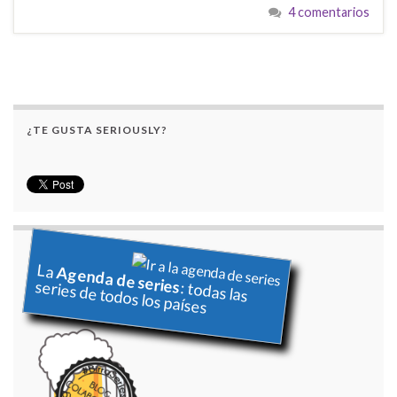
4 comentarios
¿TE GUSTA SERIOUSLY?
La
Agenda de series
series de todos los países
: todas las