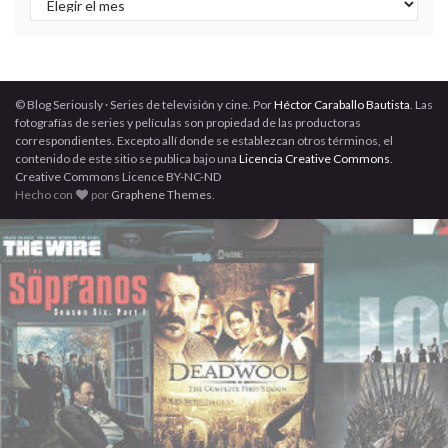
© Blog Seriously · Series de televisión y cine. Por
Héctor Caraballo Bautista
. Las
fotografías de series y películas son propiedad de las productoras
correspondientes. Excepto allí donde se establezcan otros términos, el
contenido de este sitio se publica bajo una
Licencia Creative Commons
.
Creative Commons Licence BY-NC-ND
Hecho con
por
Graphene Themes
.