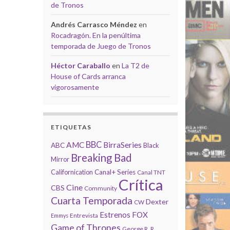
de Tronos
Andrés Carrasco Méndez
en
Rocadragón. En la penúltima
temporada de Juego de Tronos
Héctor Caraballo
en
La T2 de
House of Cards arranca
vigorosamente
ETIQUETAS
BBC
AMC
BirraSeries
ABC
Black
Breaking Bad
Mirror
Californication
Canal+ Series
Canal TNT
Crítica
Cine
CBS
Community
Cuarta Temporada
Dexter
CW
Estrenos
FOX
Entrevista
Emmys
Game of Thrones
George R. R.