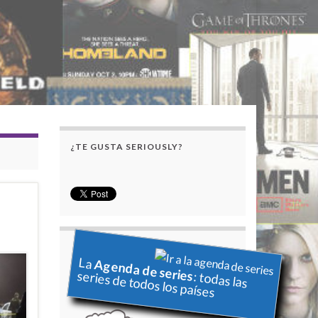
¿TE GUSTA SERIOUSLY?
La
Agenda de series
series de todos los países
: todas las