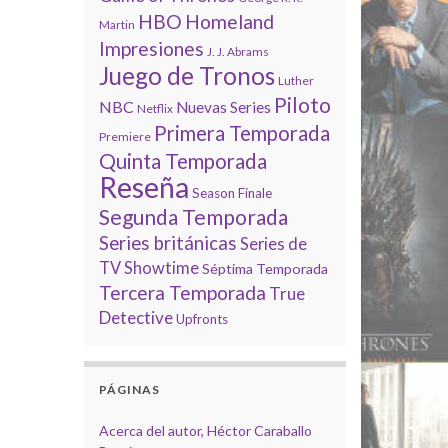
HBO
Homeland
Martin
Impresiones
J. J. Abrams
Juego de Tronos
Luther
Piloto
NBC
Nuevas Series
Netflix
Primera Temporada
Premiere
Quinta Temporada
Reseña
Season Finale
Segunda Temporada
Series británicas
Series de
TV
Showtime
Séptima Temporada
Tercera Temporada
True
Detective
Upfronts
PÁGINAS
Acerca del autor, Héctor Caraballo