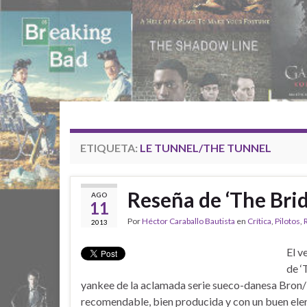
ETIQUETA:
LE TUNNEL/THE TUNNEL
Reseña de ‘The Bri
AGO
11
Por
Héctor Caraballo Bautista
en
Crítica
,
Pilotos
,
2013
El v
de ‘
yankee de la aclamada serie sueco-danesa Bron/
recomendable, bien producida y con un buen elen