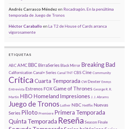
Andrés Carrasco Méndez
en
Rocadragón. En la penúltima
temporada de Juego de Tronos
Héctor Caraballo
en
La T2 de House of Cards arranca
vigorosamente
ETIQUETAS
Breaking Bad
BBC
AMC
BirraSeries
ABC
Black Mirror
Cine
CBS
Californication
Canal+ Series
Canal TNT
Community
Crítica
Cuarta Temporada
Dexter
CW
Emmys
Game of Thrones
Estrenos
FOX
Entrevista
George R. R.
HBO
Homeland
Impresiones
Martin
J. J. Abrams
Juego de Tronos
NBC
Nuevas
Luther
Netflix
Piloto
Primera Temporada
Series
Premiere
Reseña
Quinta Temporada
Season Finale
Segunda Temporada