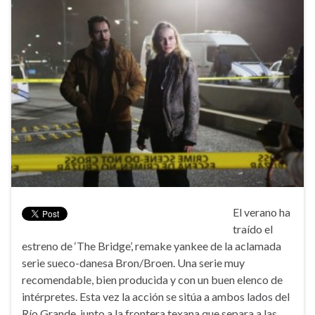
El verano ha
traído el
estreno de ‘The Bridge’, remake yankee de la aclamada
serie sueco-danesa Bron/Broen. Una serie muy
recomendable, bien producida y con un buen elenco de
intérpretes. Esta vez la acción se sitúa a ambos lados del
Río Grande, junto a la frontera texana que separa a las