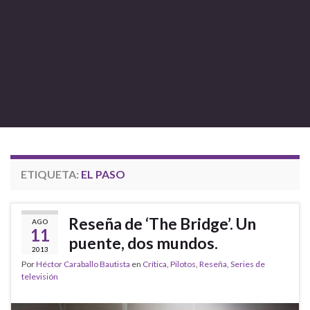
ETIQUETA:
EL PASO
Reseña de ‘The Bridge’. Un
AGO
11
puente, dos mundos.
2013
Por
Héctor Caraballo Bautista
en
Crítica
,
Pilotos
,
Reseña
,
Series de
televisión