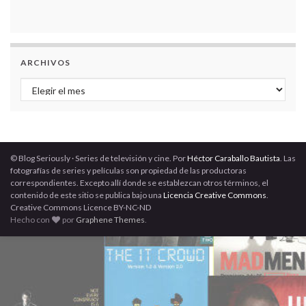
ARCHIVOS
Archivos
© Blog Seriously · Series de televisión y cine. Por
Héctor Caraballo Bautista
. Las
fotografías de series y películas son propiedad de las productoras
correspondientes. Excepto allí donde se establezcan otros términos, el
contenido de este sitio se publica bajo una
Licencia Creative Commons
.
Creative Commons Licence BY-NC-ND
Hecho con
por
Graphene Themes
.