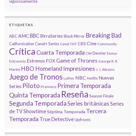
vigorosamente
ETIQUETAS
Breaking Bad
BBC
AMC
BirraSeries
ABC
Black Mirror
Cine
CBS
Californication
Canal+ Series
Canal TNT
Community
Crítica
Cuarta Temporada
Dexter
CW
Emmys
Game of Thrones
Estrenos
FOX
Entrevista
George R. R.
HBO
Homeland
Impresiones
Martin
J. J. Abrams
Juego de Tronos
NBC
Nuevas
Luther
Netflix
Piloto
Primera Temporada
Series
Premiere
Reseña
Quinta Temporada
Season Finale
Segunda Temporada
Series británicas
Series
Tercera
de TV
Showtime
Séptima Temporada
Temporada
True Detective
Upfronts