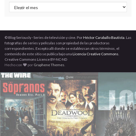
Archivos
© Blog Seriously · Series de televisión y cine. Por
Héctor Caraballo Bautista
. Las
fotografías de series y películas son propiedad de las productoras
correspondientes. Excepto allí donde se establezcan otros términos, el
contenido de este sitio se publica bajo una
Licencia Creative Commons
.
Creative Commons Licence BY-NC-ND
Hecho con
por
Graphene Themes
.