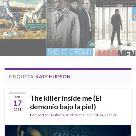
ETIQUETA:
KATE HUDSON
The killer inside me (El
FEB
17
demonio bajo la piel)
2011
Por
Héctor Caraballo Bautista
en
Cine
,
Crítica
,
Reseña