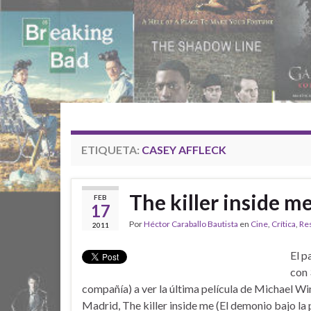
ETIQUETA:
CASEY AFFLECK
The killer inside me
FEB
17
Por
Héctor Caraballo Bautista
en
Cine
,
Crítica
,
Re
2011
El p
con 
compañía) a ver la última película de Michael W
Madrid, The killer inside me (El demonio bajo la pi