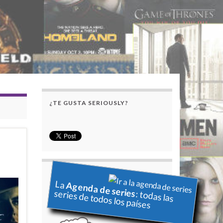
¿TE GUSTA SERIOUSLY?
La
Agenda de series
series de todos los países
: todas las