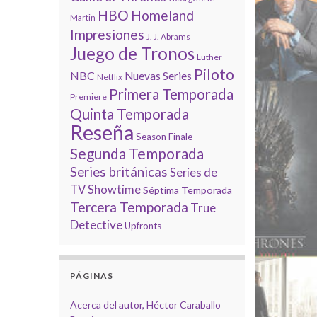
HBO
Homeland
Martin
Impresiones
J. J. Abrams
Juego de Tronos
Luther
Piloto
NBC
Nuevas Series
Netflix
Primera Temporada
Premiere
Quinta Temporada
Reseña
Season Finale
Segunda Temporada
Series británicas
Series de
TV
Showtime
Séptima Temporada
Tercera Temporada
True
Detective
Upfronts
PÁGINAS
Acerca del autor, Héctor Caraballo