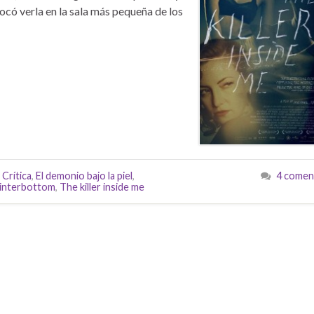
tocó verla en la sala más pequeña de los
,
Crítica
,
El demonio bajo la piel
,
4 comen
interbottom
,
The killer inside me