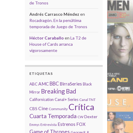
de Tronos
Andrés Carrasco Méndez
en
Rocadragón. En la penúltima
temporada de Juego de Tronos
Héctor Caraballo
en
La T2 de
House of Cards arranca
vigorosamente
ETIQUETAS
BBC
AMC
BirraSeries
ABC
Black
Breaking Bad
Mirror
Californication
Canal+ Series
Canal TNT
Crítica
Cine
CBS
Community
Cuarta Temporada
Dexter
CW
Estrenos
FOX
Entrevista
Emmys
Game of Thrones
George R. R.