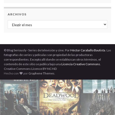
ARCHIVOS
Archivos
© Blog Seriously · Series de televisión y cine. Por
Héctor Caraballo Bautista
. Las
fotografías de series y películas son propiedad de las productoras
correspondientes. Excepto allí donde se establezcan otros términos, el
contenido de este sitio se publica bajo una
Licencia Creative Commons
.
Creative Commons Licence BY-NC-ND
Hecho con
por
Graphene Themes
.