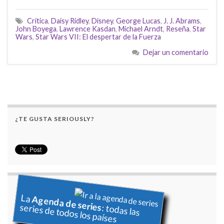
Crítica
,
Daisy Ridley
,
Disney
,
George Lucas
,
J. J. Abrams
,
John Boyega
,
Lawrence Kasdan
,
Michael Arndt
,
Reseña
,
Star
Wars
,
Star Wars VII: El despertar de la Fuerza
Dejar un comentario
¿TE GUSTA SERIOUSLY?
La
Agenda de series
series de todos los países
: todas las