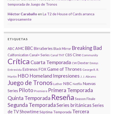
temporada de Juego de Tronos
Héctor Caraballo
en
La T2 de House of Cards arranca
vigorosamente
ETIQUETAS
Breaking Bad
BBC
AMC
BirraSeries
ABC
Black Mirror
Cine
CBS
Californication
Canal+ Series
Canal TNT
Community
Crítica
Cuarta Temporada
Dexter
CW
Emmys
Game of Thrones
Estrenos
FOX
Entrevista
George R. R.
HBO
Homeland
Impresiones
Martin
J. J. Abrams
Juego de Tronos
NBC
Nuevas
Luther
Netflix
Piloto
Primera Temporada
Series
Premiere
Reseña
Quinta Temporada
Season Finale
Segunda Temporada
Series británicas
Series
Tercera
de TV
Showtime
Séptima Temporada