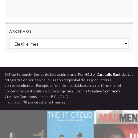
ARCHIVOS
Archivos
© Blog Seriously · Series de televisión y cine. Por
Héctor Caraballo Bautista
. Las
fotografías de series y películas son propiedad de las productoras
correspondientes. Excepto allí donde se establezcan otros términos, el
contenido de este sitio se publica bajo una
Licencia Creative Commons
.
Creative Commons Licence BY-NC-ND
Hecho con
por
Graphene Themes
.