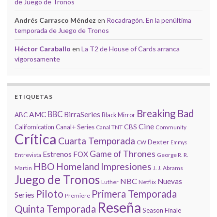
de Juego de Tronos
Andrés Carrasco Méndez
en
Rocadragón. En la penúltima
temporada de Juego de Tronos
Héctor Caraballo
en
La T2 de House of Cards arranca
vigorosamente
ETIQUETAS
Breaking Bad
BBC
AMC
BirraSeries
ABC
Black Mirror
Cine
CBS
Californication
Canal+ Series
Canal TNT
Community
Crítica
Cuarta Temporada
Dexter
CW
Emmys
Game of Thrones
Estrenos
FOX
Entrevista
George R. R.
HBO
Homeland
Impresiones
Martin
J. J. Abrams
Juego de Tronos
NBC
Nuevas
Luther
Netflix
Piloto
Primera Temporada
Series
Premiere
Reseña
Quinta Temporada
Season Finale