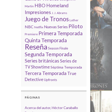
HBO
Homeland
Martin
Impresiones
J. J. Abrams
Juego de Tronos
Luther
Piloto
NBC
Nuevas Series
Netflix
Primera Temporada
Premiere
Quinta Temporada
Reseña
Season Finale
Segunda Temporada
Series británicas
Series de
TV
Showtime
Séptima Temporada
Tercera Temporada
True
Detective
Upfronts
PÁGINAS
Acerca del autor, Héctor Caraballo