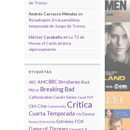
de Tronos
Andrés Carrasco Méndez
en
Rocadragón. En la penúltima
temporada de Juego de Tronos
Héctor Caraballo
en
La T2 de
House of Cards arranca
vigorosamente
ETIQUETAS
BBC
AMC
BirraSeries
ABC
Black
Breaking Bad
Mirror
Californication
Canal+ Series
Canal TNT
Crítica
Cine
CBS
Community
Cuarta Temporada
Dexter
CW
Estrenos
FOX
Entrevista
Emmys
Game of Thrones
George R. R.