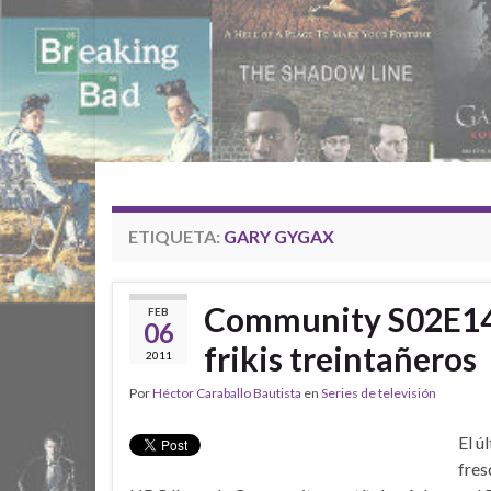
ETIQUETA:
GARY GYGAX
Community S02E14:
FEB
06
frikis treintañeros
2011
Por
Héctor Caraballo Bautista
en
Series de televisión
El ú
fres