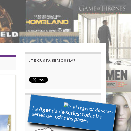
¿TE GUSTA SERIOUSLY?
La
Agenda de series
series de todos los países
: todas las