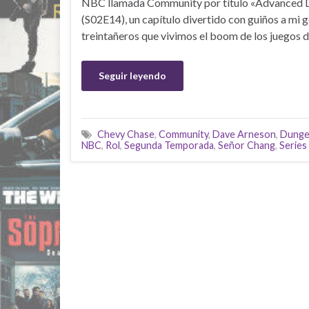
NBC llamada Community por título «Advanced
(S02E14), un capítulo divertido con guiños a mi g
treintañeros que vivimos el boom de los juegos de 
Seguir leyendo
Chevy Chase
,
Community
,
Dave Arneson
,
Dunge
NBC
,
Rol
,
Segunda Temporada
,
Señor Chang
,
Series