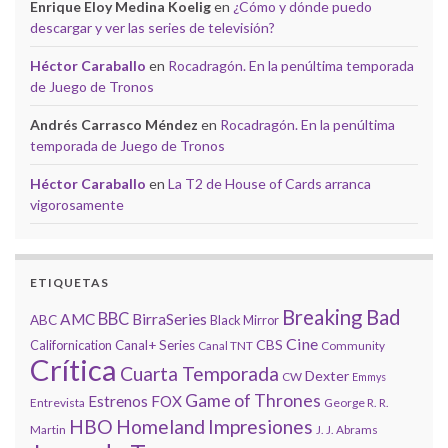
Enrique Eloy Medina Koelig
en
¿Cómo y dónde puedo
descargar y ver las series de televisión?
Héctor Caraballo
en
Rocadragón. En la penúltima temporada
de Juego de Tronos
Andrés Carrasco Méndez
en
Rocadragón. En la penúltima
temporada de Juego de Tronos
Héctor Caraballo
en
La T2 de House of Cards arranca
vigorosamente
ETIQUETAS
Breaking Bad
BBC
AMC
BirraSeries
ABC
Black Mirror
Cine
CBS
Californication
Canal+ Series
Canal TNT
Community
Crítica
Cuarta Temporada
Dexter
CW
Emmys
Game of Thrones
Estrenos
FOX
Entrevista
George R. R.
HBO
Homeland
Impresiones
Martin
J. J. Abrams