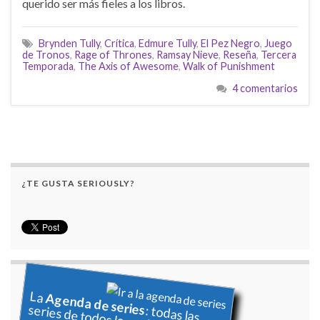
querido ser más fieles a los libros.
Brynden Tully
,
Crítica
,
Edmure Tully
,
El Pez Negro
,
Juego
de Tronos
,
Rage of Thrones
,
Ramsay Nieve
,
Reseña
,
Tercera
Temporada
,
The Axis of Awesome
,
Walk of Punishment
4 comentarios
¿TE GUSTA SERIOUSLY?
La
Agenda de series
series de todos los países
: todas las