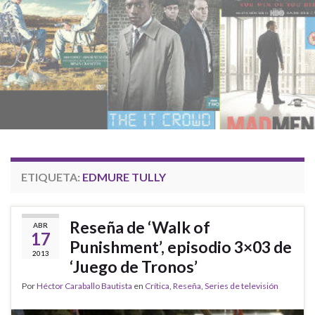
ETIQUETA:
EDMURE TULLY
Reseña de ‘Walk of
ABR
17
Punishment’, episodio 3×03 de
2013
‘Juego de Tronos’
Por
Héctor Caraballo Bautista
en
Crítica
,
Reseña
,
Series de televisión