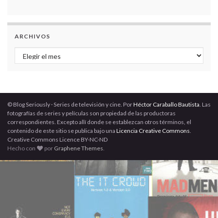
ARCHIVOS
Archivos
© Blog Seriously · Series de televisión y cine. Por
Héctor Caraballo Bautista
. Las
fotografías de series y películas son propiedad de las productoras
correspondientes. Excepto allí donde se establezcan otros términos, el
contenido de este sitio se publica bajo una
Licencia Creative Commons
.
Creative Commons Licence BY-NC-ND
Hecho con
por
Graphene Themes
.