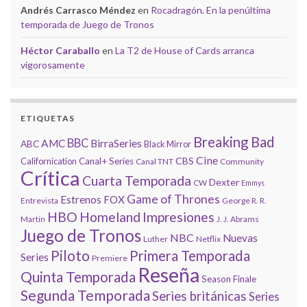
Andrés Carrasco Méndez
en
Rocadragón. En la penúltima
temporada de Juego de Tronos
Héctor Caraballo
en
La T2 de House of Cards arranca
vigorosamente
ETIQUETAS
Breaking Bad
BBC
AMC
BirraSeries
ABC
Black Mirror
Cine
CBS
Californication
Canal+ Series
Canal TNT
Community
Crítica
Cuarta Temporada
Dexter
CW
Emmys
Game of Thrones
Estrenos
FOX
Entrevista
George R. R.
HBO
Homeland
Impresiones
Martin
J. J. Abrams
Juego de Tronos
NBC
Nuevas
Luther
Netflix
Piloto
Primera Temporada
Series
Premiere
Reseña
Quinta Temporada
Season Finale
Segunda Temporada
Series británicas
Series