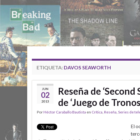
ETIQUETA:
DAVOS SEAWORTH
Reseña de ‘Second S
JUN
02
de ‘Juego de Tronos
2013
Por
Héctor Caraballo Bautista
en
Crítica
,
Reseña
,
Series de tel
El o
terc