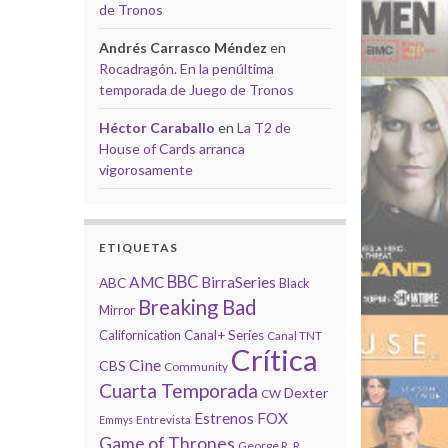
de Tronos
Andrés Carrasco Méndez
en
Rocadragón. En la penúltima
temporada de Juego de Tronos
Héctor Caraballo
en
La T2 de
House of Cards arranca
vigorosamente
ETIQUETAS
BBC
AMC
BirraSeries
ABC
Black
Breaking Bad
Mirror
Californication
Canal+ Series
Canal TNT
Crítica
Cine
CBS
Community
Cuarta Temporada
Dexter
CW
Estrenos
FOX
Entrevista
Emmys
Game of Thrones
George R. R.