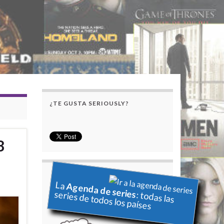
¿TE GUSTA SERIOUSLY?
8
La
Agenda de series
series de todos los países
: todas las