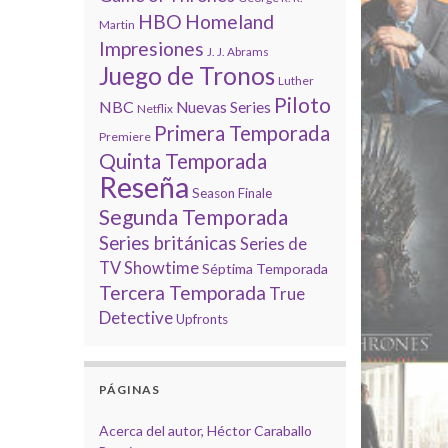
HBO
Homeland
Martin
Impresiones
J. J. Abrams
Juego de Tronos
Luther
Piloto
NBC
Nuevas Series
Netflix
Primera Temporada
Premiere
Quinta Temporada
Reseña
Season Finale
Segunda Temporada
Series británicas
Series de
TV
Showtime
Séptima Temporada
Tercera Temporada
True
Detective
Upfronts
PÁGINAS
Acerca del autor, Héctor Caraballo