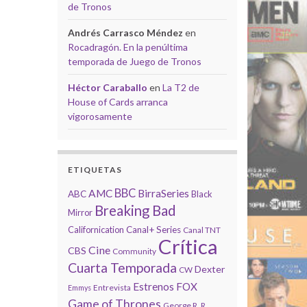
de Tronos
Andrés Carrasco Méndez
en
Rocadragón. En la penúltima
temporada de Juego de Tronos
Héctor Caraballo
en
La T2 de
House of Cards arranca
vigorosamente
ETIQUETAS
BBC
AMC
BirraSeries
ABC
Black
Breaking Bad
Mirror
Californication
Canal+ Series
Canal TNT
Crítica
Cine
CBS
Community
Cuarta Temporada
Dexter
CW
Estrenos
FOX
Entrevista
Emmys
Game of Thrones
George R. R.