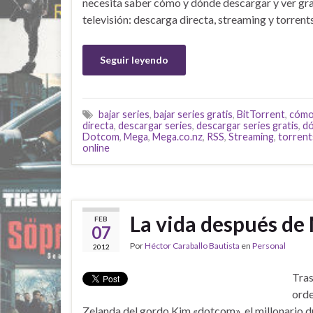
necesita saber cómo y dónde descargar y ver grat
televisión: descarga directa, streaming y torrents
Seguir leyendo
bajar series
,
bajar series gratis
,
BitTorrent
,
cómo
directa
,
descargar series
,
descargar series gratis
,
dó
Dotcom
,
Mega
,
Mega.co.nz
,
RSS
,
Streaming
,
torrent
online
La vida después d
FEB
07
Por
Héctor Caraballo Bautista
en
Personal
2012
Tras
orde
Zelanda del gordo Kim «dotcom», el millonario