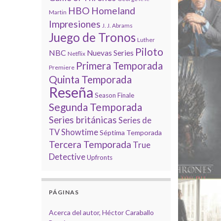
HBO
Homeland
Martin
Impresiones
J. J. Abrams
Juego de Tronos
Luther
Piloto
NBC
Nuevas Series
Netflix
Primera Temporada
Premiere
Quinta Temporada
Reseña
Season Finale
Segunda Temporada
Series británicas
Series de
TV
Showtime
Séptima Temporada
Tercera Temporada
True
Detective
Upfronts
PÁGINAS
Acerca del autor, Héctor Caraballo