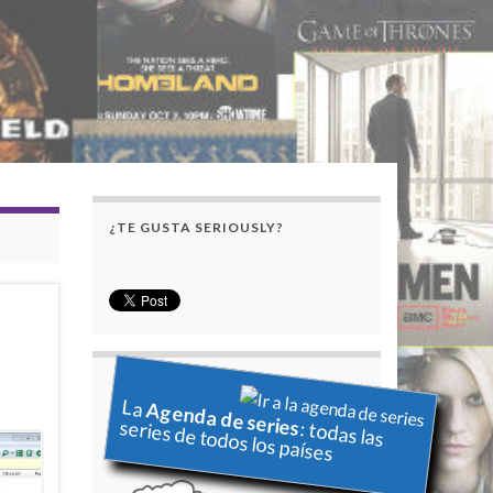
¿TE GUSTA SERIOUSLY?
La
Agenda de series
series de todos los países
: todas las