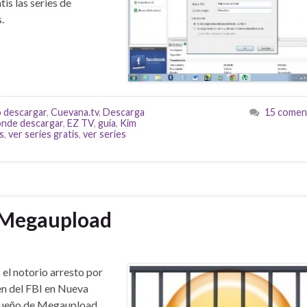
is las series de
.
 descargar
,
Cuevana.tv
,
Descarga
15 comen
nde descargar
,
EZ TV
,
guía
,
Kim
s
,
ver series gratis
,
ver series
e Megaupload
 el notorio arresto por
n del FBI en Nueva
 dueño de Megaupload,