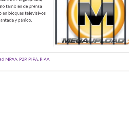
ino también de prensa
so en bloques televisivos
pantada y pánico.
ad
,
MPAA
,
P2P
,
PIPA
,
RIAA
,