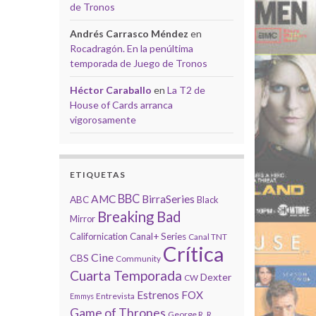
de Tronos
Andrés Carrasco Méndez
en
Rocadragón. En la penúltima
temporada de Juego de Tronos
Héctor Caraballo
en
La T2 de
House of Cards arranca
vigorosamente
ETIQUETAS
BBC
AMC
BirraSeries
ABC
Black
Breaking Bad
Mirror
Californication
Canal+ Series
Canal TNT
Crítica
Cine
CBS
Community
Cuarta Temporada
Dexter
CW
Estrenos
FOX
Entrevista
Emmys
Game of Thrones
George R. R.