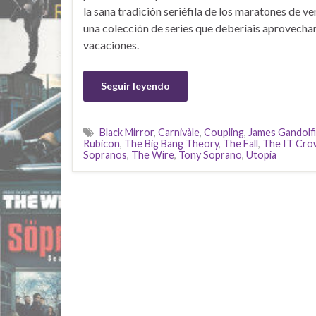
la sana tradición seriéfila de los maratones de ve
una colección de series que deberíais aprovechar
vacaciones.
Seguir leyendo
Black Mirror
,
Carnivàle
,
Coupling
,
James Gandolfi
Rubicon
,
The Big Bang Theory
,
The Fall
,
The IT Cro
Sopranos
,
The Wire
,
Tony Soprano
,
Utopia