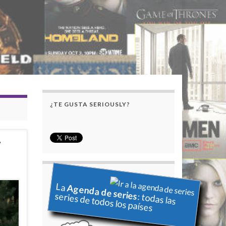
¿TE GUSTA SERIOUSLY?
i
La
Agenda de series
series de todos los países
: todas las