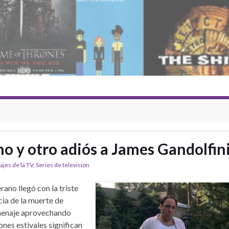
o y otro adiós a James Gandolfin
jes de la TV
,
Series de televisión
erano llegó con la triste
cia de la muerte de
menaje aprovechando
nes estivales significan