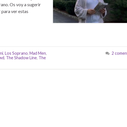
rano. Os voy a sugerir
 para ver estas
ni
,
Los Soprano
,
Mad Men
,
2 comen
wd
,
The Shadow Line
,
The