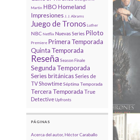
HBO
Homeland
Martin
Impresiones
J. J. Abrams
Juego de Tronos
Luther
Piloto
NBC
Nuevas Series
Netflix
Primera Temporada
Premiere
Quinta Temporada
Reseña
Season Finale
Segunda Temporada
Series británicas
Series de
TV
Showtime
Séptima Temporada
Tercera Temporada
True
Detective
Upfronts
PÁGINAS
Acerca del autor, Héctor Caraballo