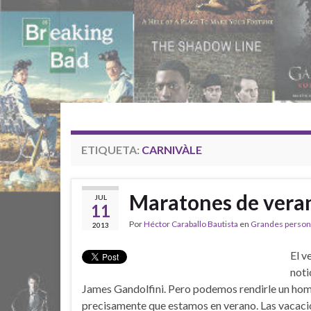
ETIQUETA:
CARNIVÀLE
Maratones de veran
JUL
11
Por
Héctor Caraballo Bautista
en
Grandes persona
2013
El v
noti
James Gandolfini. Pero podemos rendirle un ho
precisamente que estamos en verano. Las vacacio