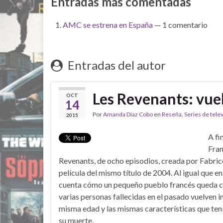
Entradas más comentadas
AMC se estrena en España
— 1 comentario
Entradas del autor
Les Revenants: vuel
OCT
14
Por
Amanda Díaz Cobo
en
Reseña
,
Series de tele
2015
A fi
Fran
Revenants, de ocho episodios, creada por Fabric
película del mismo título de 2004. Al igual que en l
cuenta cómo un pequeño pueblo francés queda
varias personas fallecidas en el pasado vuelven 
misma edad y las mismas características que te
su muerte.