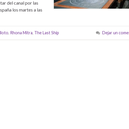
ar del canal por las
spaña los martes a las
iloto
,
Rhona Mitra
,
The Last Ship
Dejar un come