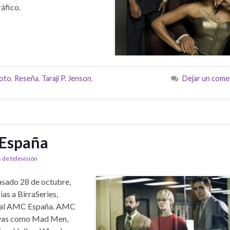
áfico.
loto
,
Reseña
,
Taraji P. Jenson
,
Dejar un come
 España
 de televisión
asado 28 de octubre,
ias a BirraSeries,
canal AMC España. AMC
joyas como Mad Men,