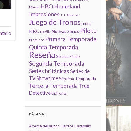
HBO
Homeland
Martin
Impresiones
J. J. Abrams
Juego de Tronos
Luther
Piloto
NBC
Nuevas Series
Netflix
ntario
Primera Temporada
Premiere
Quinta Temporada
Reseña
Season Finale
Segunda Temporada
Series británicas
Series de
TV
Showtime
Séptima Temporada
Tercera Temporada
True
Detective
Upfronts
PÁGINAS
Acerca del autor, Héctor Caraballo