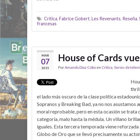
Crítica
,
Fabrice Gobert
,
Les Revenants
,
Reseña
,
francesas
House of Cards vuel
MAR
07
Por
Amanda Díaz Cobo
en
Crítica
,
Series de telev
2015
Hous
thri
el lado más oscuro de la clase política estadoun
Sopranos y Breaking Bad, ya no nos asustamos a
moral reprobable, pero en esta ocasión se trata 
categoría, malo hasta la médula. Un villano brilla
iguales. Esta tercera temporada viene reforzada a
Globo de Oro que se llevó precisamente su actor