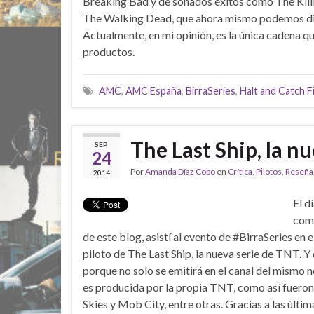
Breaking Bad y de sonados éxitos como The Killi
The Walking Dead, que ahora mismo podemos di
Actualmente, en mi opinión, es la única cadena qu
productos.
AMC
,
AMC España
,
BirraSeries
,
Halt and Catch F
The Last Ship, la n
SEP
24
Por
Amanda Díaz Cobo
en
Crítica
,
Pilotos
,
Reseña
2014
El d
como
de este blog, asistí al evento de #BirraSeries en 
piloto de The Last Ship, la nueva serie de TNT. 
porque no solo se emitirá en el canal del mismo
es producida por la propia TNT, como así fueron
Skies y Mob City, entre otras. Gracias a las últim