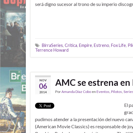
será digno sucesor al trono de su imperio discogr
BirraSeries
,
Crítica
,
Empire
,
Estreno
,
Fox Life
,
Pi
Terrence Howard
AMC se estrena en
NOV
06
Por
Amanda Díaz Cobo
en
Eventos
,
Pilotos
,
Series
2014
El p
grac
pudimos atender a la presentación del nuevo 
(American Movie Classics) es responsable de 