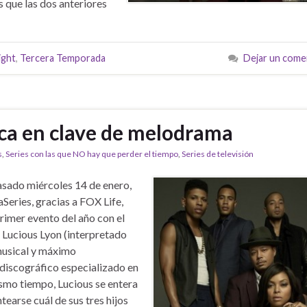
s que las dos anteriores
ight
,
Tercera Temporada
Dejar un come
ica en clave de melodrama
s
,
Series con las que NO hay que perder el tiempo
,
Series de televisión
asado miércoles 14 de enero,
aSeries, gracias a FOX Life,
primer evento del año con el
a Lucious Lyon (interpretado
musical y máximo
 discográfico especializado en
mismo tiempo, Lucious se entera
earse cuál de sus tres hijos