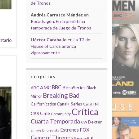
de Tronos
Andrés Carrasco Méndez
en
Rocadragón. En la penúltima
temporada de Juego de Tronos
Héctor Caraballo
en
La T2 de
ntario
House of Cards arranca
vigorosamente
ETIQUETAS
BBC
AMC
BirraSeries
ABC
Black
Breaking Bad
Mirror
Californication
Canal+ Series
Canal TNT
Crítica
Cine
CBS
Community
Cuarta Temporada
Dexter
CW
Estrenos
FOX
Entrevista
Emmys
Game of Thrones
George R. R.