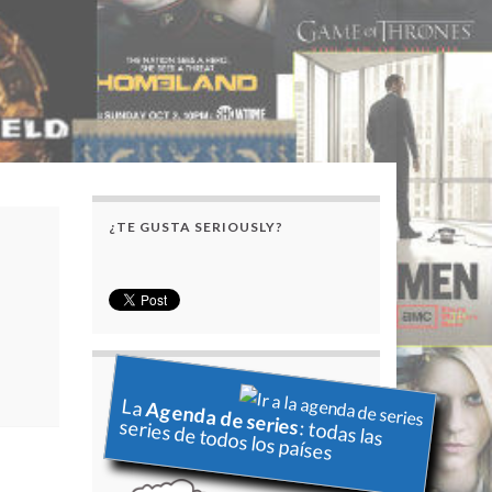
¿TE GUSTA SERIOUSLY?
La
Agenda de series
series de todos los países
: todas las