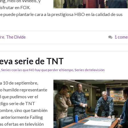
ng, Hell on Wheels, y
sfrutar en FOX.
e puede plantarle cara a la prestigiosa HBO en la calidad de sus
ire
,
The Divide
1 come
ueva serie de TNT
,
Series con las que NO hay que perder el tiempo
,
Series de televisión
ía 10 de septiembre,
 humilde representante
el que pudimos ver el
Y digo serie de TNT
 nombre, sino que también
 anteriormente Falling
as ofertas en televisión