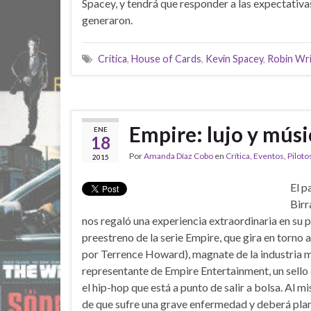
Spacey, y tendrá que responder a las expectativa
generaron.
Crítica
,
House of Cards
,
Kevin Spacey
,
Robin Wr
Empire: lujo y mús
ENE
18
Por
Amanda Díaz Cobo
en
Crítica
,
Eventos
,
Piloto
2015
El p
Birr
nos regaló una experiencia extraordinaria en su 
preestreno de la serie Empire, que gira en torno 
por Terrence Howard), magnate de la industria 
representante de Empire Entertainment, un sello
el hip-hop que está a punto de salir a bolsa. Al 
de que sufre una grave enfermedad y deberá plant