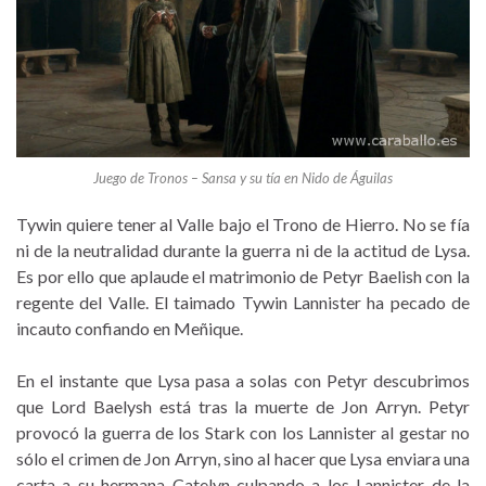
Juego de Tronos – Sansa y su tía en Nido de Águilas
Tywin quiere tener al Valle bajo el Trono de Hierro. No se fía
ni de la neutralidad durante la guerra ni de la actitud de Lysa.
Es por ello que aplaude el matrimonio de Petyr Baelish con la
regente del Valle. El taimado Tywin Lannister ha pecado de
incauto confiando en Meñique.
En el instante que Lysa pasa a solas con Petyr descubrimos
que Lord Baelysh está tras la muerte de Jon Arryn. Petyr
provocó la guerra de los Stark con los Lannister al gestar no
sólo el crimen de Jon Arryn, sino al hacer que Lysa enviara una
carta a su hermana Catelyn culpando a los Lannister de la