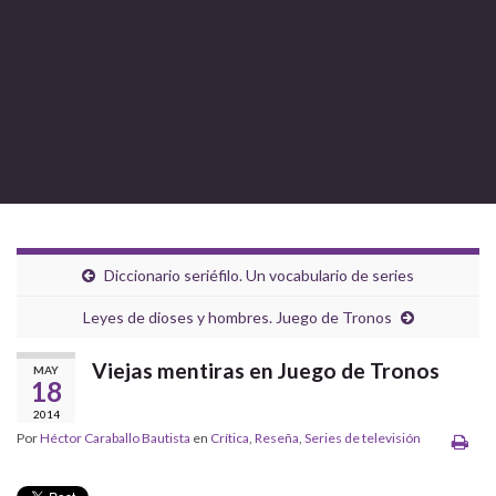
Diccionario seriéfilo. Un vocabulario de series
Leyes de dioses y hombres. Juego de Tronos
Viejas mentiras en Juego de Tronos
MAY
18
2014
Por
Héctor Caraballo Bautista
en
Crítica
,
Reseña
,
Series de televisión