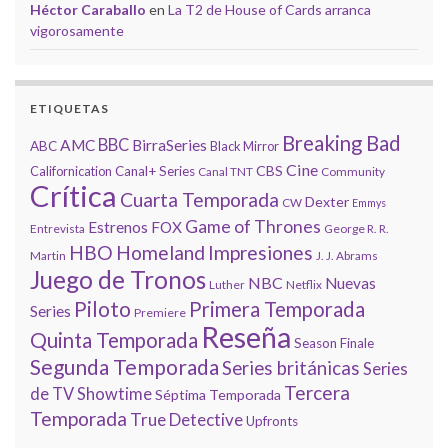
Héctor Caraballo
en
La T2 de House of Cards arranca
vigorosamente
ETIQUETAS
Breaking Bad
BBC
AMC
BirraSeries
ABC
Black Mirror
Cine
CBS
Californication
Canal+ Series
Canal TNT
Community
Crítica
Cuarta Temporada
Dexter
CW
Emmys
Game of Thrones
Estrenos
FOX
Entrevista
George R. R.
HBO
Homeland
Impresiones
Martin
J. J. Abrams
Juego de Tronos
NBC
Nuevas
Luther
Netflix
Piloto
Primera Temporada
Series
Premiere
Reseña
Quinta Temporada
Season Finale
Segunda Temporada
Series británicas
Series
Tercera
de TV
Showtime
Séptima Temporada
Temporada
True Detective
Upfronts