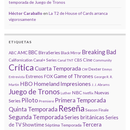
temporada de Juego de Tronos
Héctor Caraballo
en
La T2 de House of Cards arranca
vigorosamente
ETIQUETAS
Breaking Bad
BBC
AMC
BirraSeries
ABC
Black Mirror
Cine
CBS
Californication
Canal+ Series
Canal TNT
Community
Crítica
Cuarta Temporada
Dexter
CW
Emmys
Game of Thrones
Estrenos
FOX
Entrevista
George R. R.
HBO
Homeland
Impresiones
Martin
J. J. Abrams
Juego de Tronos
NBC
Nuevas
Luther
Netflix
Piloto
Primera Temporada
Series
Premiere
Reseña
Quinta Temporada
Season Finale
Segunda Temporada
Series británicas
Series
Tercera
de TV
Showtime
Séptima Temporada