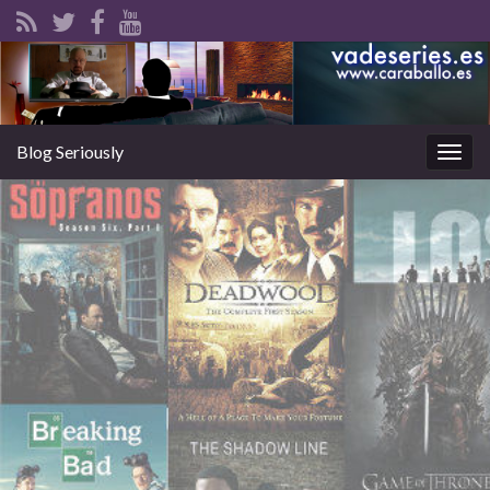
Blog Seriously
Alter
la
nave