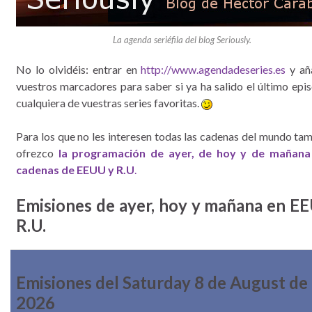
La agenda seriéfila del blog Seriously.
No lo olvidéis: entrar en
http://www.agendadeseries.es
y aña
vuestros marcadores para saber si ya ha salido el último epi
cualquiera de vuestras series favoritas.
Para los que no les interesen todas las cadenas del mundo ta
ofrezco
la programación de ayer, de hoy y de mañana
cadenas de EEUU y R.U
.
Emisiones de ayer, hoy y mañana en E
R.U.
Emisiones del Saturday 8 de August de
2026