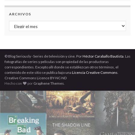
ARCHIVOS
Archivos
© Blog Seriously · Series de televisión y cine. Por
Héctor Caraballo Bautista
. Las
fotografías de series y películas son propiedad de las productoras
correspondientes. Excepto allí donde se establezcan otros términos, el
contenido de este sitio se publica bajo una
Licencia Creative Commons
.
Creative Commons Licence BY-NC-ND
Hecho con
por
Graphene Themes
.