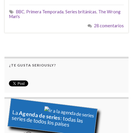
BBC
,
Primera Temporada
,
Series británicas
,
The Wrong
Man's
28 comentarios
¿TE GUSTA SERIOUSLY?
La
Agenda de series
series de todos los países
: todas las