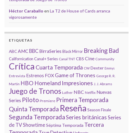
Héctor Caraballo
en
La T2 de House of Cards arranca
vigorosamente
ETIQUETAS
Breaking Bad
BBC
AMC
BirraSeries
ABC
Black Mirror
Cine
CBS
Californication
Canal+ Series
Canal TNT
Community
Crítica
Cuarta Temporada
Dexter
CW
Emmys
Game of Thrones
Estrenos
FOX
Entrevista
George R. R.
HBO
Homeland
Impresiones
Martin
J. J. Abrams
Juego de Tronos
NBC
Nuevas
Luther
Netflix
Piloto
Primera Temporada
Series
Premiere
Reseña
Quinta Temporada
Season Finale
Segunda Temporada
Series británicas
Series
Tercera
de TV
Showtime
Séptima Temporada
Temporada
True Detective
Upfronts