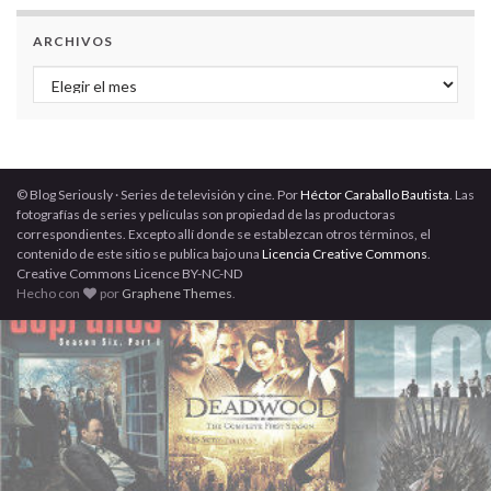
ARCHIVOS
Archivos
© Blog Seriously · Series de televisión y cine. Por
Héctor Caraballo Bautista
. Las
fotografías de series y películas son propiedad de las productoras
correspondientes. Excepto allí donde se establezcan otros términos, el
contenido de este sitio se publica bajo una
Licencia Creative Commons
.
Creative Commons Licence BY-NC-ND
Hecho con
por
Graphene Themes
.