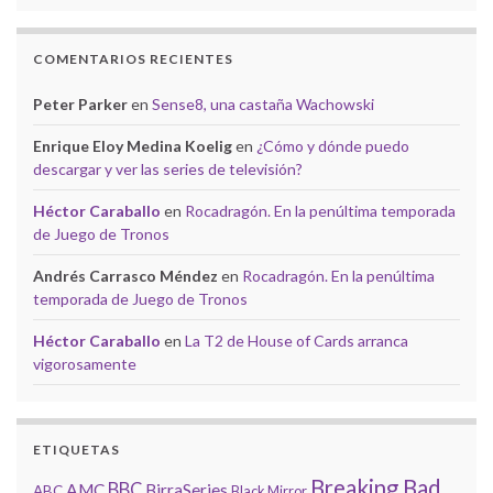
COMENTARIOS RECIENTES
Peter Parker
en
Sense8, una castaña Wachowski
Enrique Eloy Medina Koelig
en
¿Cómo y dónde puedo
descargar y ver las series de televisión?
Héctor Caraballo
en
Rocadragón. En la penúltima temporada
de Juego de Tronos
Andrés Carrasco Méndez
en
Rocadragón. En la penúltima
temporada de Juego de Tronos
Héctor Caraballo
en
La T2 de House of Cards arranca
vigorosamente
ETIQUETAS
Breaking Bad
BBC
AMC
BirraSeries
ABC
Black Mirror