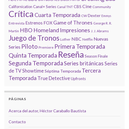
Cine
CBS
Californication
Canal+ Series
Canal TNT
Community
Crítica
Cuarta Temporada
Dexter
CW
Emmys
Game of Thrones
Estrenos
FOX
Entrevista
George R. R.
HBO
Homeland
Impresiones
Martin
J. J. Abrams
Juego de Tronos
NBC
Nuevas
Luther
Netflix
Piloto
Primera Temporada
Series
Premiere
Reseña
Quinta Temporada
Season Finale
Segunda Temporada
Series británicas
Series
Tercera
de TV
Showtime
Séptima Temporada
Temporada
True Detective
Upfronts
PÁGINAS
Acerca del autor, Héctor Caraballo Bautista
Contacto