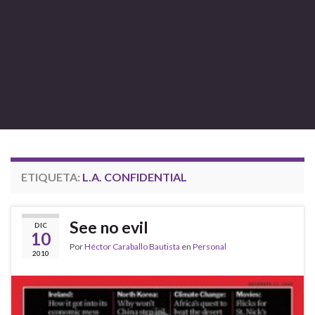
ETIQUETA:
L.A. CONFIDENTIAL
See no evil
DIC
10
Por
Héctor Caraballo Bautista
en
Personal
2010