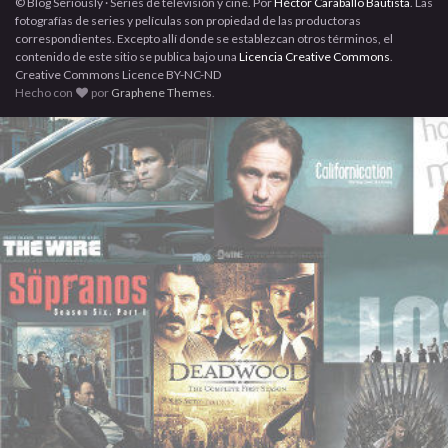
© Blog Seriously · Series de televisión y cine. Por
Héctor Caraballo Bautista
. Las
fotografías de series y películas son propiedad de las productoras
correspondientes. Excepto allí donde se establezcan otros términos, el
contenido de este sitio se publica bajo una
Licencia Creative Commons
.
Creative Commons Licence BY-NC-ND
Hecho con
por
Graphene Themes
.