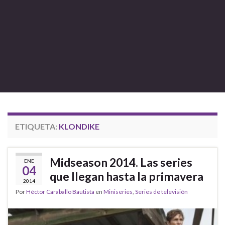
ETIQUETA:
KLONDIKE
Midseason 2014. Las series
ENE
04
que llegan hasta la primavera
2014
Por
Héctor Caraballo Bautista
en
Miniseries
,
Series de televisión