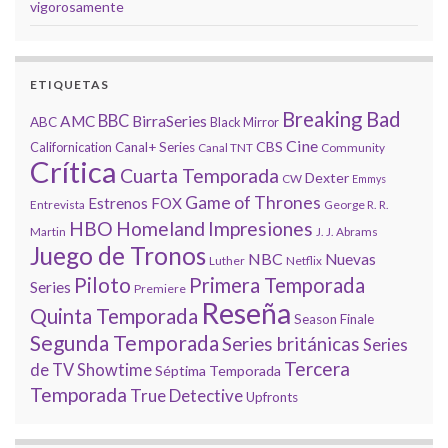
vigorosamente
ETIQUETAS
Breaking Bad
BBC
AMC
BirraSeries
ABC
Black Mirror
Cine
CBS
Californication
Canal+ Series
Canal TNT
Community
Crítica
Cuarta Temporada
Dexter
CW
Emmys
Game of Thrones
Estrenos
FOX
Entrevista
George R. R.
HBO
Homeland
Impresiones
Martin
J. J. Abrams
Juego de Tronos
NBC
Nuevas
Luther
Netflix
Piloto
Primera Temporada
Series
Premiere
Reseña
Quinta Temporada
Season Finale
Segunda Temporada
Series británicas
Series
Tercera
de TV
Showtime
Séptima Temporada
Temporada
True Detective
Upfronts