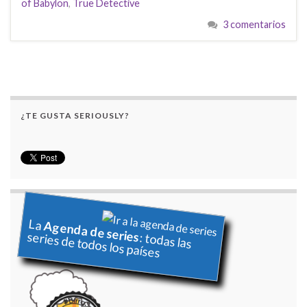
of Babylon
,
True Detective
3 comentarios
¿TE GUSTA SERIOUSLY?
La
Agenda de series
series de todos los países
: todas las