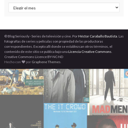
Archivos
© Blog Seriously · Series de televisión y cine. Por
Héctor Caraballo Bautista
. Las
fotografías de series y películas son propiedad de las productoras
correspondientes. Excepto allí donde se establezcan otros términos, el
contenido de este sitio se publica bajo una
Licencia Creative Commons
.
Creative Commons Licence BY-NC-ND
Hecho con
por
Graphene Themes
.