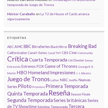
temporada de Juego de Tronos
Héctor Caraballo
en
La T2 de House of Cards arranca
vigorosamente
ETIQUETAS
Breaking Bad
BBC
AMC
BirraSeries
ABC
Black Mirror
Cine
CBS
Californication
Canal+ Series
Canal TNT
Community
Crítica
Cuarta Temporada
Dexter
CW
Emmys
Game of Thrones
Estrenos
FOX
Entrevista
George R. R.
HBO
Homeland
Impresiones
Martin
J. J. Abrams
Juego de Tronos
NBC
Nuevas
Luther
Netflix
Piloto
Primera Temporada
Series
Premiere
Reseña
Quinta Temporada
Season Finale
Segunda Temporada
Series británicas
Series
Tercera
de TV
Showtime
Séptima Temporada