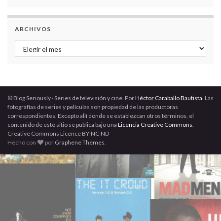
ARCHIVOS
Archivos
© Blog Seriously · Series de televisión y cine. Por
Héctor Caraballo Bautista
. Las
fotografías de series y películas son propiedad de las productoras
correspondientes. Excepto allí donde se establezcan otros términos, el
contenido de este sitio se publica bajo una
Licencia Creative Commons
.
Creative Commons Licence BY-NC-ND
Hecho con
por
Graphene Themes
.