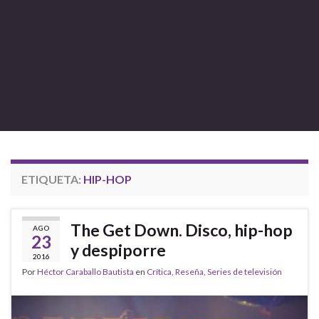
ETIQUETA:
HIP-HOP
The Get Down. Disco, hip-hop
AGO
23
y despiporre
2016
Por
Héctor Caraballo Bautista
en
Crítica
,
Reseña
,
Series de televisión