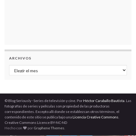
ARCHIVOS
Archivos
© Blog Seriously · Series de televisión y cine. Por
Héctor Caraballo Bautista
. Las
fotografías de series y películas son propiedad de las productoras
correspondientes. Excepto allí donde se establezcan otros términos, el
contenido de este sitio se publica bajo una
Licencia Creative Commons
.
Creative Commons Licence BY-NC-ND
Hecho con
por
Graphene Themes
.