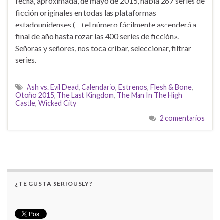
fecha, aproximada, de mayo de 2015, había 267 series de
ficción originales en todas las plataformas
estadounidenses (…) el número fácilmente ascenderá a
final de año hasta rozar las 400 series de ficción».
Señoras y señores, nos toca cribar, seleccionar, filtrar
series.
Ash vs. Evil Dead
,
Calendario
,
Estrenos
,
Flesh & Bone
,
Otoño 2015
,
The Last Kingdom
,
The Man In The High
Castle
,
Wicked City
2 comentarios
¿TE GUSTA SERIOUSLY?