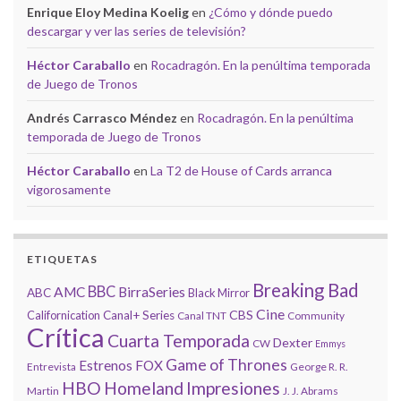
Enrique Eloy Medina Koelig
en
¿Cómo y dónde puedo
descargar y ver las series de televisión?
Héctor Caraballo
en
Rocadragón. En la penúltima temporada
de Juego de Tronos
Andrés Carrasco Méndez
en
Rocadragón. En la penúltima
temporada de Juego de Tronos
Héctor Caraballo
en
La T2 de House of Cards arranca
vigorosamente
ETIQUETAS
Breaking Bad
BBC
AMC
BirraSeries
ABC
Black Mirror
Cine
CBS
Californication
Canal+ Series
Canal TNT
Community
Crítica
Cuarta Temporada
Dexter
CW
Emmys
Game of Thrones
Estrenos
FOX
Entrevista
George R. R.
HBO
Homeland
Impresiones
Martin
J. J. Abrams