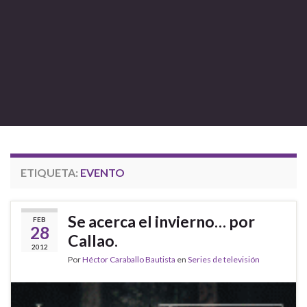
ETIQUETA:
EVENTO
Se acerca el invierno… por
FEB
28
Callao.
2012
Por
Héctor Caraballo Bautista
en
Series de televisión