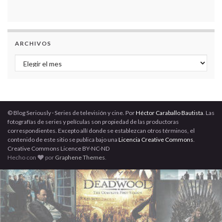
ARCHIVOS
Archivos
© Blog Seriously · Series de televisión y cine. Por
Héctor Caraballo Bautista
. Las
fotografías de series y películas son propiedad de las productoras
correspondientes. Excepto allí donde se establezcan otros términos, el
contenido de este sitio se publica bajo una
Licencia Creative Commons
.
Creative Commons Licence BY-NC-ND
Hecho con
por
Graphene Themes
.