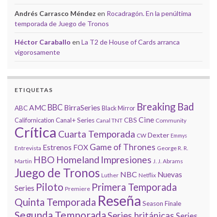
Andrés Carrasco Méndez
en
Rocadragón. En la penúltima
temporada de Juego de Tronos
Héctor Caraballo
en
La T2 de House of Cards arranca
vigorosamente
ETIQUETAS
Breaking Bad
BBC
AMC
BirraSeries
ABC
Black Mirror
Cine
CBS
Californication
Canal+ Series
Canal TNT
Community
Crítica
Cuarta Temporada
Dexter
CW
Emmys
Game of Thrones
Estrenos
FOX
Entrevista
George R. R.
HBO
Homeland
Impresiones
Martin
J. J. Abrams
Juego de Tronos
NBC
Nuevas
Luther
Netflix
Piloto
Primera Temporada
Series
Premiere
Reseña
Quinta Temporada
Season Finale
Segunda Temporada
Series británicas
Series