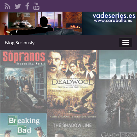
Blog Seriously
Alter
la
nave