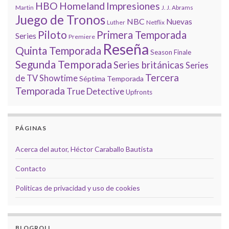
HBO
Homeland
Impresiones
Martin
J. J. Abrams
Juego de Tronos
NBC
Nuevas
Luther
Netflix
Piloto
Primera Temporada
Series
Premiere
Reseña
Quinta Temporada
Season Finale
Segunda Temporada
Series británicas
Series
Tercera
de TV
Showtime
Séptima Temporada
Temporada
True Detective
Upfronts
PÁGINAS
Acerca del autor, Héctor Caraballo Bautista
Contacto
Políticas de privacidad y uso de cookies
BLOGROLL