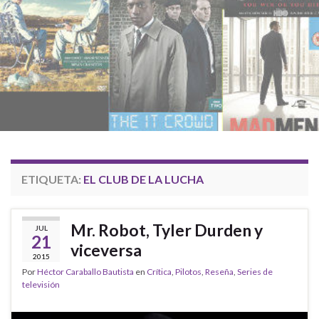
ETIQUETA:
EL CLUB DE LA LUCHA
Mr. Robot, Tyler Durden y
JUL
21
viceversa
2015
Por
Héctor Caraballo Bautista
en
Crítica
,
Pilotos
,
Reseña
,
Series de
televisión