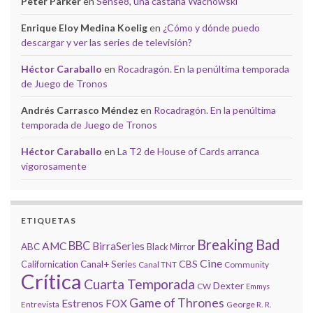
Peter Parker
en
Sense8, una castaña Wachowski
Enrique Eloy Medina Koelig
en
¿Cómo y dónde puedo
descargar y ver las series de televisión?
Héctor Caraballo
en
Rocadragón. En la penúltima temporada
de Juego de Tronos
Andrés Carrasco Méndez
en
Rocadragón. En la penúltima
temporada de Juego de Tronos
Héctor Caraballo
en
La T2 de House of Cards arranca
vigorosamente
ETIQUETAS
Breaking Bad
BBC
AMC
BirraSeries
ABC
Black Mirror
Cine
CBS
Californication
Canal+ Series
Canal TNT
Community
Crítica
Cuarta Temporada
Dexter
CW
Emmys
Game of Thrones
Estrenos
FOX
Entrevista
George R. R.