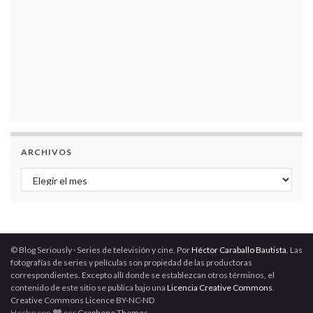
ARCHIVOS
Archivos
© Blog Seriously · Series de televisión y cine. Por
Héctor Caraballo Bautista
. Las
fotografías de series y películas son propiedad de las productoras
correspondientes. Excepto allí donde se establezcan otros términos, el
contenido de este sitio se publica bajo una
Licencia Creative Commons
.
Creative Commons Licence BY-NC-ND
Hecho con
por
Graphene Themes
.