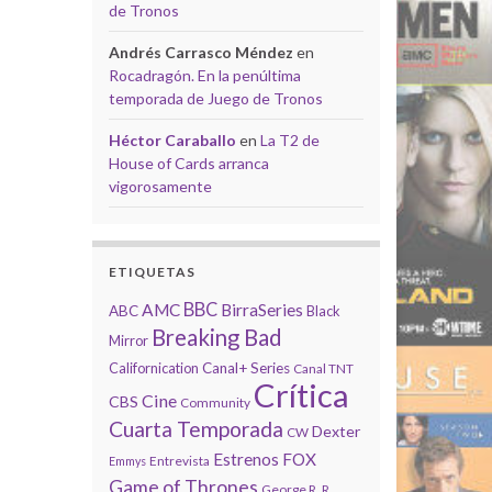
de Tronos
Andrés Carrasco Méndez
en
Rocadragón. En la penúltima
temporada de Juego de Tronos
Héctor Caraballo
en
La T2 de
House of Cards arranca
vigorosamente
ETIQUETAS
BBC
AMC
BirraSeries
ABC
Black
Breaking Bad
Mirror
Californication
Canal+ Series
Canal TNT
Crítica
Cine
CBS
Community
Cuarta Temporada
Dexter
CW
Estrenos
FOX
Entrevista
Emmys
Game of Thrones
George R. R.