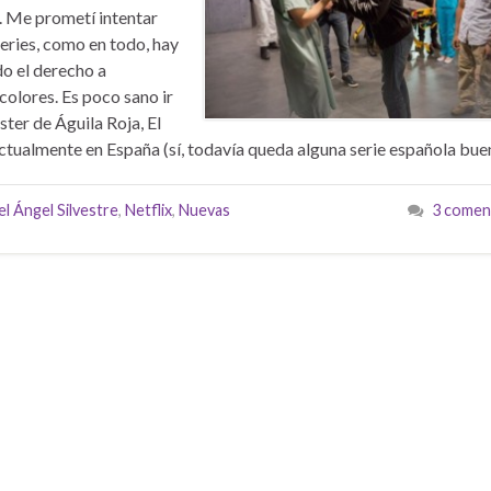
. Me prometí intentar
series, como en todo, hay
do el derecho a
colores. Es poco sano ir
ter de Águila Roja, El
actualmente en España (sí, todavía queda alguna serie española bue
l Ángel Silvestre
,
Netflix
,
Nuevas
3 comen