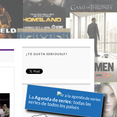
¿TE GUSTA SERIOUSLY?
La
Agenda de series
series de todos los países
: todas las