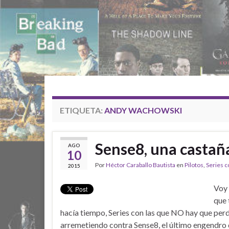
ETIQUETA:
ANDY WACHOWSKI
Sense8, una casta
AGO
10
Por
Héctor Caraballo Bautista
en
Pilotos
,
Series c
2015
Voy 
que 
hacía tiempo, Series con las que NO hay que perd
arremetiendo contra Sense8, el último engendro