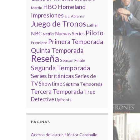
HBO
Homeland
Martin
Impresiones
J. J. Abrams
Juego de Tronos
Luther
Piloto
NBC
Nuevas Series
Netflix
Primera Temporada
Premiere
Quinta Temporada
Reseña
Season Finale
Segunda Temporada
Series británicas
Series de
TV
Showtime
Séptima Temporada
Tercera Temporada
True
Detective
Upfronts
PÁGINAS
Acerca del autor, Héctor Caraballo