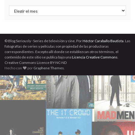
Archivos
© Blog Seriously · Series de televisión y cine. Por
Héctor Caraballo Bautista
. Las
fotografías de series y películas son propiedad de las productoras
correspondientes. Excepto allí donde se establezcan otros términos, el
contenido de este sitio se publica bajo una
Licencia Creative Commons
.
Creative Commons Licence BY-NC-ND
Hecho con
por
Graphene Themes
.