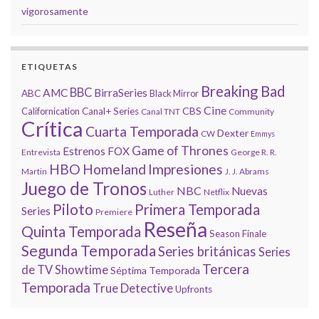
vigorosamente
ETIQUETAS
Breaking Bad
BBC
AMC
BirraSeries
ABC
Black Mirror
Cine
CBS
Californication
Canal+ Series
Canal TNT
Community
Crítica
Cuarta Temporada
Dexter
CW
Emmys
Game of Thrones
Estrenos
FOX
Entrevista
George R. R.
HBO
Homeland
Impresiones
Martin
J. J. Abrams
Juego de Tronos
NBC
Nuevas
Luther
Netflix
Piloto
Primera Temporada
Series
Premiere
Reseña
Quinta Temporada
Season Finale
Segunda Temporada
Series británicas
Series
Tercera
de TV
Showtime
Séptima Temporada
Temporada
True Detective
Upfronts