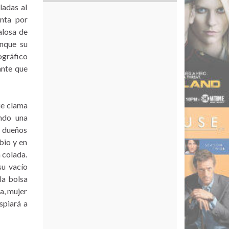
ladas al
inta por
alosa de
unque su
ográfico
ante que
ue clama
ando una
s dueños
bio y en
 colada.
su vacío
la bolsa
wa, mujer
spiará a