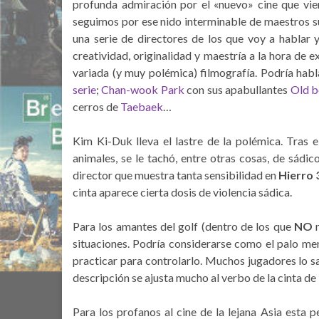
profunda admiración por el «nuevo» cine que vie
seguimos por ese nido interminable de maestros s
una serie de directores de los que voy a hablar 
creatividad, originalidad y maestría a la hora de
variada (y muy polémica) filmografía. Podría hab
serie
;
Chan-wook Park
con sus apabullantes
Old 
cerros de
Taebaek
…
Kim Ki-Duk lleva el lastre de la polémica. Tras 
animales, se le tachó, entre otras cosas, de sádic
director que muestra tanta sensibilidad en
Hierro 
cinta aparece cierta dosis de violencia sádica.
Para los amantes del golf (dentro de los que
NO
m
situaciones. Podría considerarse como el palo meno
practicar para controlarlo. Muchos jugadores lo sac
descripción se ajusta mucho al verbo de la cinta d
Para los profanos al cine de la lejana Asia esta pe