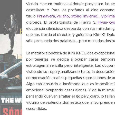
viendo cine en multisalas donde proyecten las se
castellano. Y Para los profanos al cine corean
título
Primavera, verano, otoño, invierno… y prim
diálogos. El protagonista de Hierro 3,
Hyun-kyo
elocuencia silenciosa desborda con sus miradas, g
que nos borda el director y guionista Kim Ki-Du
sólo pronuncia dos palabras… pero menudas dos pa
La metáfora poética de Kim Ki-Duk es excepcional
por tenerlas, se dedica a ocupar casas tempor
estratagema sencilla pero inteligente. Las ocupa 
vistiendo su ropa y analizando tanto la decoració
compensación realiza pequeñas reparaciones de aque
Algo tan absurdo e incómodo que es imposible im
emocional ocupando casas ajenas. Y de la misma 
pensando que van a fallar el golpe y, claro, lo fal
víctima de violencia doméstica que, al sorprenders
escondidas.