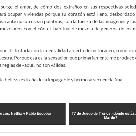
 surge el amor, de cómo dos extraños en sus respectivas sole
ará ocupar viviendas porque su corazón está lleno, desbordado
a ante nosotros sin palabras, con la fuerza de las imágenes y los
 mezclados con el cóctel habitual de mezcla de géneros de los 
y que disfrutarla con la mentalidad abierta de un foráneo, como ex
 nuestra. Porque esa es la sensación que primariamente me produce 
s reglas de «aquí» no son válidas.
 la belleza extraña de la impagable y hermosa secuencia final.
rcos, Netflix y Pablo Escobar
T7 de Juego de Tronos ¿dónde estás, 
Martin?