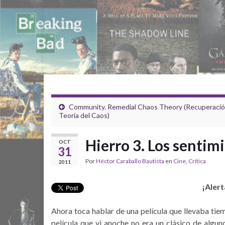
Community. Remedial Chaos Theory (Recuperació
Teoría del Caos)
Hierro 3. Los sentim
OCT
31
Por
Héctor Caraballo Bautista
en
Cine
,
Crítica
2011
¡Alert
Ahora toca hablar de una película que llevaba ti
película que vi anoche no era un clásico de alg