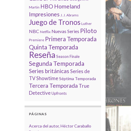
HBO
Homeland
Martin
Impresiones
J. J. Abrams
Juego de Tronos
Luther
Piloto
NBC
Nuevas Series
Netflix
Primera Temporada
Premiere
Quinta Temporada
Reseña
Season Finale
Segunda Temporada
Series británicas
Series de
TV
Showtime
Séptima Temporada
Tercera Temporada
True
Detective
Upfronts
PÁGINAS
Acerca del autor, Héctor Caraballo