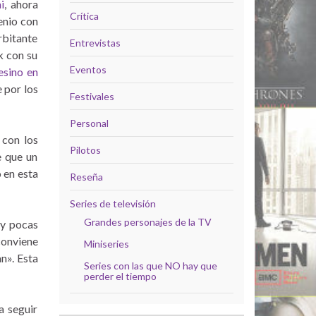
i
, ahora
Crítica
enio con
rbitante
Entrevistas
k con su
Eventos
esino en
e por los
Festivales
Personal
 con los
Pilotos
e que un
 en esta
Reseña
Series de televisión
Grandes personajes de la TV
uy pocas
conviene
Miniseries
an». Esta
Series con las que NO hay que
perder el tiempo
 a seguir