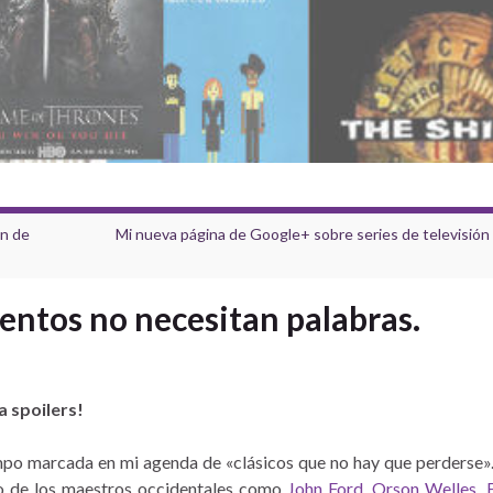
n de
Mi nueva página de Google+ sobre series de televisión 
ientos no necesitan palabras.
a spoilers!
empo marcada en mi agenda de «clásicos que no hay que perderse».
uno de los maestros occidentales como
John Ford
,
Orson Welles
,