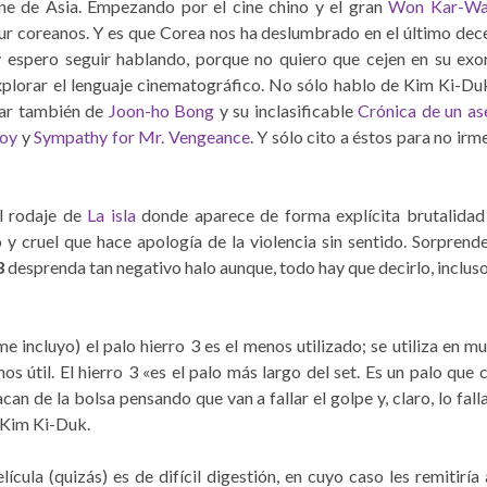
ne de Asia. Empezando por el cine chino y el gran
Won Kar-Wa
ur coreanos. Y es que Corea nos ha deslumbrado en el último dec
y espero seguir hablando, porque no quiero que cejen en su exo
 explorar el lenguaje cinematográfico. No sólo hablo de Kim Ki-Du
lar también de
Joon-ho Bong
y su inclasificable
Crónica de un as
boy
y
Sympathy for Mr. Vengeance
. Y sólo cito a éstos para no irm
el rodaje de
La isla
donde aparece de forma explícita brutalidad
o y cruel que hace apología de la violencia sin sentido. Sorprend
3
desprenda tan negativo halo aunque, todo hay que decirlo, incluso
e incluyo) el palo hierro 3 es el menos utilizado; se utiliza en m
s útil. El hierro 3 «es el palo más largo del set. Es un palo que 
an de la bolsa pensando que van a fallar el golpe y, claro, lo fall
e Kim Ki-Duk.
lícula (quizás) es de difícil digestión, en cuyo caso les remitiría