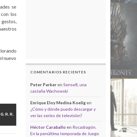
dades se
 con los
 gestos,
maestros
plorando
el nuevo
COMENTARIOS RECIENTES
Peter Parker
en
Sense8, una
castaña Wachowski
Enrique Eloy Medina Koelig
en
¿Cómo y dónde puedo descargar y
G. R. R.
ver las series de televisión?
Héctor Caraballo
en
Rocadragón.
En la penúltima temporada de Juego