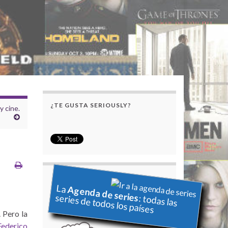
¿TE GUSTA SERIOUSLY?
y cine.
La
Agenda de series
series de todos los países
: todas las
 Pero la
Federico