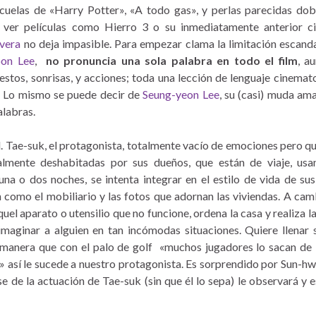
cuelas de «Harry Potter», «A todo gas», y perlas parecidas dob
o ver películas como Hierro 3 o su inmediatamente anterior c
avera
no deja impasible. Para empezar clama la limitación escand
on Lee
,
no pronuncia una sola palabra en todo el film
, a
estos, sonrisas, y acciones; toda una lección de lenguaje cinemat
k. Lo mismo se puede decir de
Seung-yeon Lee
, su (casi) muda am
labras.
. Tae-suk, el protagonista, totalmente vacío de emociones pero q
almente deshabitadas por sus dueños, que están de viaje, us
una o dos noches, se intenta integrar en el estilo de vida de su
n como el mobiliario y las fotos que adornan las viviendas. A cam
l aparato o utensilio que no funcione, ordena la casa y realiza la
aginar a alguien en tan incómodas situaciones. Quiere llenar 
manera que con el palo de golf «muchos jugadores lo sacan de 
lan» así le sucede a nuestro protagonista. Es sorprendido por Sun-h
e de la actuación de Tae-suk (sin que él lo sepa) le observará y e