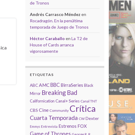
de Tronos
Andrés Carrasco Méndez
en
Rocadragón. En la penúltima
temporada de Juego de Tronos
Héctor Caraballo
en
La T2 de
House of Cards arranca
sica
vigorosamente
ETIQUETAS
BBC
AMC
BirraSeries
ABC
Black
Breaking Bad
Mirror
Californication
Canal+ Series
Canal TNT
Crítica
Cine
CBS
Community
Cuarta Temporada
Dexter
CW
Estrenos
FOX
Entrevista
Emmys
Game of Thrones
George R. R.