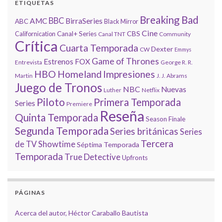
ETIQUETAS
Breaking Bad
BBC
AMC
BirraSeries
ABC
Black Mirror
Cine
CBS
Californication
Canal+ Series
Canal TNT
Community
Crítica
Cuarta Temporada
Dexter
CW
Emmys
Game of Thrones
Estrenos
FOX
Entrevista
George R. R.
HBO
Homeland
Impresiones
Martin
J. J. Abrams
Juego de Tronos
NBC
Nuevas
Luther
Netflix
Piloto
Primera Temporada
Series
Premiere
Reseña
Quinta Temporada
Season Finale
Segunda Temporada
Series británicas
Series
Tercera
de TV
Showtime
Séptima Temporada
Temporada
True Detective
Upfronts
PÁGINAS
Acerca del autor, Héctor Caraballo Bautista