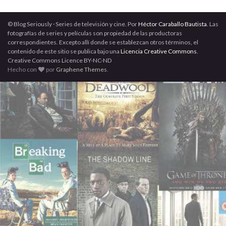
© Blog Seriously · Series de televisión y cine. Por
Héctor Caraballo Bautista
. Las
fotografías de series y películas son propiedad de las productoras
correspondientes. Excepto allí donde se establezcan otros términos, el
contenido de este sitio se publica bajo una
Licencia Creative Commons
.
Creative Commons Licence BY-NC-ND
Hecho con
por
Graphene Themes
.