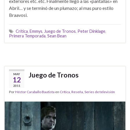
exteriores etc. etc. Finalmente llegó a las «pantallas» en
Abril… y se terminó de un plumazo; al mas puro estilo
Braavosi.
Crítica
,
Emmys
,
Juego de Tronos
,
Peter Dinklage
,
Primera Temporada
,
Sean Bean
Juego de Tronos
MAY
12
2011
Por
Héctor Caraballo Bautista
en
Crítica
,
Reseña
,
Series de televisión