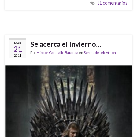
11 comentarios
Se acerca el Invierno…
MAR
21
Por
Héctor Caraballo Bautista
en
Series de televisión
2011