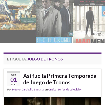
ETIQUETA:
JUEGO DE TRONOS
Así fue la Primera Temporada
OCT
01
de Juego de Tronos
2011
Por
Héctor Caraballo Bautista
en
Crítica
,
Series de televisión