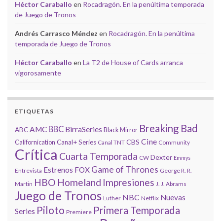
Héctor Caraballo
en
Rocadragón. En la penúltima temporada
de Juego de Tronos
Andrés Carrasco Méndez
en
Rocadragón. En la penúltima
temporada de Juego de Tronos
Héctor Caraballo
en
La T2 de House of Cards arranca
vigorosamente
ETIQUETAS
Breaking Bad
BBC
AMC
BirraSeries
ABC
Black Mirror
Cine
CBS
Californication
Canal+ Series
Canal TNT
Community
Crítica
Cuarta Temporada
Dexter
CW
Emmys
Game of Thrones
Estrenos
FOX
Entrevista
George R. R.
HBO
Homeland
Impresiones
Martin
J. J. Abrams
Juego de Tronos
NBC
Nuevas
Luther
Netflix
Piloto
Primera Temporada
Series
Premiere